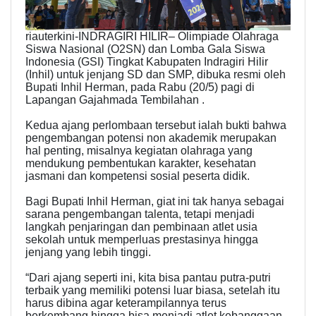
riauterkini-INDRAGIRI HILIR– Olimpiade Olahraga
Siswa Nasional (O2SN) dan Lomba Gala Siswa
Indonesia (GSI) Tingkat Kabupaten Indragiri Hilir
(Inhil) untuk jenjang SD dan SMP, dibuka resmi oleh
Bupati Inhil Herman, pada Rabu (20/5) pagi di
Lapangan Gajahmada Tembilahan .
Kedua ajang perlombaan tersebut ialah bukti bahwa
pengembangan potensi non akademik merupakan
hal penting, misalnya kegiatan olahraga yang
mendukung pembentukan karakter, kesehatan
jasmani dan kompetensi sosial peserta didik.
Bagi Bupati Inhil Herman, giat ini tak hanya sebagai
sarana pengembangan talenta, tetapi menjadi
langkah penjaringan dan pembinaan atlet usia
sekolah untuk memperluas prestasinya hingga
jenjang yang lebih tinggi.
“Dari ajang seperti ini, kita bisa pantau putra-putri
terbaik yang memiliki potensi luar biasa, setelah itu
harus dibina agar keterampilannya terus
berkembang hingga bisa menjadi atlet kebanggaan