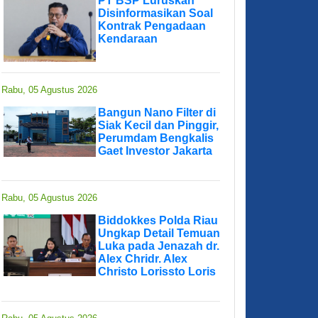
PT BSP Luruskan
Disinformasikan Soal
Kontrak Pengadaan
Kendaraan
Rabu, 05 Agustus 2026
Bangun Nano Filter di
Siak Kecil dan Pinggir,
Perumdam Bengkalis
Gaet Investor Jakarta
Rabu, 05 Agustus 2026
Biddokkes Polda Riau
Ungkap Detail Temuan
Luka pada Jenazah dr.
Alex Chridr. Alex
Christo Lorissto Loris