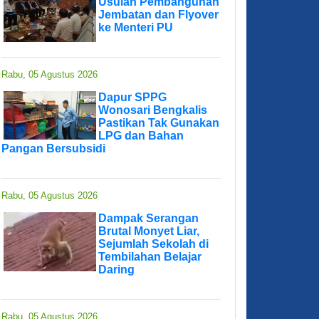
Usulan Pembangunan
Jembatan dan Flyover
ke Menteri PU
Rabu, 05 Agustus 2026
Dapur SPPG
Wonosari Bengkalis
Pastikan Tak Gunakan
LPG dan Bahan
Pangan Bersubsidi
Rabu, 05 Agustus 2026
Dampak Serangan
Brutal Monyet Liar,
Sejumlah Sekolah di
Tembilahan Belajar
Daring
Rabu, 05 Agustus 2026