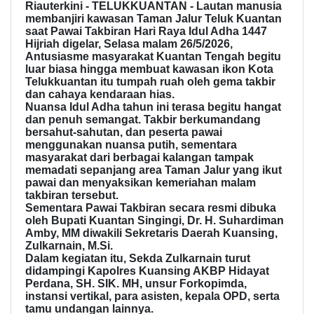
Riauterkini - TELUKKUANTAN - Lautan manusia
membanjiri kawasan Taman Jalur Teluk Kuantan
saat Pawai Takbiran Hari Raya Idul Adha 1447
Hijriah digelar, Selasa malam 26/5/2026,
Antusiasme masyarakat Kuantan Tengah begitu
luar biasa hingga membuat kawasan ikon Kota
Telukkuantan itu tumpah ruah oleh gema takbir
dan cahaya kendaraan hias.
Nuansa Idul Adha tahun ini terasa begitu hangat
dan penuh semangat. Takbir berkumandang
bersahut-sahutan, dan peserta pawai
menggunakan nuansa putih, sementara
masyarakat dari berbagai kalangan tampak
memadati sepanjang area Taman Jalur yang ikut
pawai dan menyaksikan kemeriahan malam
takbiran tersebut.
Sementara Pawai Takbiran secara resmi dibuka
oleh Bupati Kuantan Singingi, Dr. H. Suhardiman
Amby, MM diwakili Sekretaris Daerah Kuansing,
Zulkarnain, M.Si.
Dalam kegiatan itu, Sekda Zulkarnain turut
didampingi Kapolres Kuansing AKBP Hidayat
Perdana, SH. SIK. MH, unsur Forkopimda,
instansi vertikal, para asisten, kepala OPD, serta
tamu undangan lainnya.