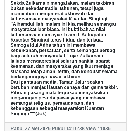
Sekda Zulkarnain mengatakan, malam takbiran
bukan sekadar tradisi tahunan, tetapi juga
momentum mempererat ukhuwah dan
kebersamaan masyarakat Kuantan Singingi.
"Alhamdulillah, malam ini kita melihat semangat
masyarakat luar biasa. Ini bukti bahwa nilai
kebersamaan dan syiar Islam di Kabupaten
Kuantan Singingi terus hidup dan terjaga.
Semoga Idul Adha tahun ini membawa
keberkahan, persatuan, serta semangat berbagi
bagi seluruh masyarakat," ujar Zulkarnain.
Ia juga mengapresiasi seluruh panitia, aparat
keamanan, dan masyarakat yang ikut menjaga
suasana tetap aman, tertib, dan kondusif selama
berlangsungnya pawai takbiran.
Dari pantauan media, Taman Jalur seakan
berubah menjadi lautan cahaya dan gema takbir.
Ribuan pasang mata terpukau menyaksikan
iring-iringan peserta pawai yang membawa
semangat religius, persaudaraan, dan
kebanggaan sebagai masyarakat Kuantan
Singingi.***(Jok)
Rabu, 27 Mei 2026 Pukul 14:16:38 View : 1036