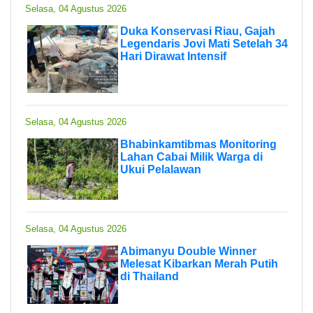
Selasa, 04 Agustus 2026
Duka Konservasi Riau, Gajah
Legendaris Jovi Mati Setelah 34
Hari Dirawat Intensif
Selasa, 04 Agustus 2026
Bhabinkamtibmas Monitoring
Lahan Cabai Milik Warga di
Ukui Pelalawan
Selasa, 04 Agustus 2026
Abimanyu Double Winner
Melesat Kibarkan Merah Putih
di Thailand