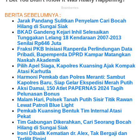
BERITA SEBELUMNYA :
Jarak Pandang Sulitkan Penyelam Cari Bocah
Hilang di Sungai Siak
BKAD Gandeng Kejari Inhil Selesaikan
Tunggakan Lelang 18 Kendaraan 2007-2013
Senilai Rp646 Juta
Fraksi PKB Inisiasi Ranperda Perlindungan Data
Pribadi, Bapemperda DPRD Kampar Matangkan
Naskah Akademik
Pilih Apel Siaga, Kapolres Kuansing Ajak Kompak
Atasi Karhutla
Harmoni Pemkab dan Polres Meranti: Sambut
Kapolres Baru, Siap Gelar Ekspedisi Merah Putih
Aksi Damai, 150 Atlet PAPERNAS 2024 Tagih
Pelunasan Bonus
Malam Hari, Polsek Tanah Putih Sisir Titik Rawan
Lewat Patroli Blue Light
Pemkab Kuansing Bentuk Tim Internal Atasi
Pekat
Tim Gabungan Dikerahkan, Cari Seorang Bocah
Hilang di Sungai Siak
Ironi Dibalik Kematian dr. Alex, Tak Bergaji dan
Terlilit Pinjol