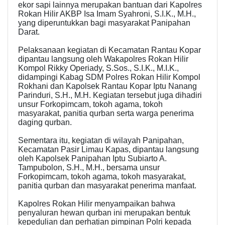
ekor sapi lainnya merupakan bantuan dari Kapolres
Rokan Hilir AKBP Isa Imam Syahroni, S.I.K., M.H.,
yang diperuntukkan bagi masyarakat Panipahan
Darat.
Pelaksanaan kegiatan di Kecamatan Rantau Kopar
dipantau langsung oleh Wakapolres Rokan Hilir
Kompol Rikky Operiady, S.Sos., S.I.K., M.I.K.,
didampingi Kabag SDM Polres Rokan Hilir Kompol
Rokhani dan Kapolsek Rantau Kopar Iptu Nanang
Parinduri, S.H., M.H. Kegiatan tersebut juga dihadiri
unsur Forkopimcam, tokoh agama, tokoh
masyarakat, panitia qurban serta warga penerima
daging qurban.
Sementara itu, kegiatan di wilayah Panipahan,
Kecamatan Pasir Limau Kapas, dipantau langsung
oleh Kapolsek Panipahan Iptu Subiarto A.
Tampubolon, S.H., M.H., bersama unsur
Forkopimcam, tokoh agama, tokoh masyarakat,
panitia qurban dan masyarakat penerima manfaat.
Kapolres Rokan Hilir menyampaikan bahwa
penyaluran hewan qurban ini merupakan bentuk
kepedulian dan perhatian pimpinan Polri kepada