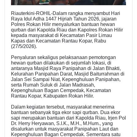
Riauterkini-ROHIL-Dalam rangka menyambut Hari
Raya Idul Adha 1447 Hijriah Tahun 2026, jajaran
Polres Rokan Hilir menyalurkan bantuan hewan
qurban dari Kapolda Riau dan Kapolres Rokan Hilir
kepada masyarakat di Kecamatan Pasir Limau
Kapas dan Kecamatan Rantau Kopar, Rabu
(27/5/2026).
Penyaluran sekaligus pelaksanaan pemotongan
hewan qurban dilakukan di sejumlah lokasi, di
antaranya Masjid Raya Panipahan di Jalan Bhakti,
Kelurahan Panipahan Darat, Masjid Baiturrahman di
Jalan Sei Sampai Niat, Kepenghuluan Panipahan,
serta Rumah Suluk di Jalan Madrasah,
Kepenghuluan Bagan Cempedak, Kecamatan
Rantau Kopar, Kabupaten Rokan Hilir.
Dalam kegiatan tersebut, masyarakat menerima
bantuan sebanyak tiga ekor sapi qurban. Dua ekor
sapi merupakan bantuan dari Kapolda Riau, Irjen Pol
Dr. Herry Heryawan, S.I.K., M.H., M.Hum., yang
disalurkan untuk masyarakat Panipahan Laut dan
Kepenghuluan Bagan Cempedak. Sementara satu