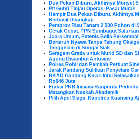
Dua Pekan Diburu, Akhirnya Monyet S
Plt Gubri Tinjau Operasi Pasar Murah
Hampir Dua Pekan Diburu, Akhirnya M
Berhasil Ditangkap
Pemprov Riau Tanam 2.500 Pohon di S
Gerak Cepat, PPN Sumbagut Salurkan
Juara Umum, Petenis Belia Persembah
Bertaruh Nyawa Tanpa Tabung Oksigen
Tenggelam di Sungai Siak
Seragam Gratis untuk Murid SD dan S
Agung Disambut Antusias
Polres Rohil dan Pemkab Perkuat Sine
Jarak Pandang Sulitkan Penyelam Cari
BKAD Gandeng Kejari Inhil Selesaika
Rp646 Juta
Fraksi PKB Inisiasi Ranperda Perlin
Matangkan Naskah Akademik
Pilih Apel Siaga, Kapolres Kuansing 