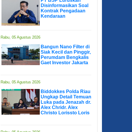
PT BSP Luruskan
Disinformasikan Soal
Kontrak Pengadaan
Kendaraan
Rabu, 05 Agustus 2026
Bangun Nano Filter di
Siak Kecil dan Pinggir,
Perumdam Bengkalis
Gaet Investor Jakarta
Rabu, 05 Agustus 2026
Biddokkes Polda Riau
Ungkap Detail Temuan
Luka pada Jenazah dr.
Alex Chridr. Alex
Christo Lorissto Loris