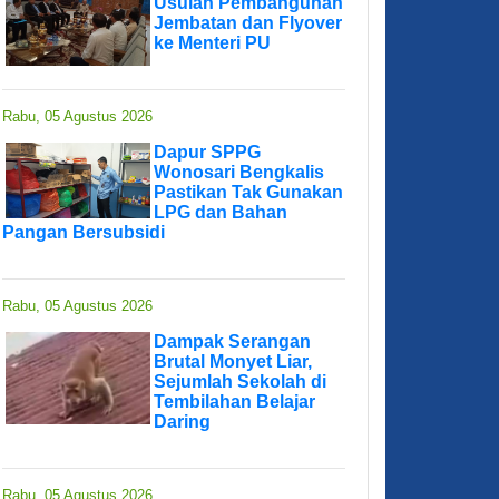
Usulan Pembangunan
Jembatan dan Flyover
ke Menteri PU
Rabu, 05 Agustus 2026
Dapur SPPG
Wonosari Bengkalis
Pastikan Tak Gunakan
LPG dan Bahan
Pangan Bersubsidi
Rabu, 05 Agustus 2026
Dampak Serangan
Brutal Monyet Liar,
Sejumlah Sekolah di
Tembilahan Belajar
Daring
Rabu, 05 Agustus 2026