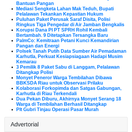
Bantuan Pangan
Mediasi Sengketa Lahan Mak Teduh, Bupati
Pelalawan Tekankan Kepastian Hukum
Puluhan Paket Perusak Saraf Disita, Polisi
Ringkus Tiga Pengedar di Air Jamban Bengkalis
Korupsi Dana PI PT SPRH Rohil Kembali
Bertambah. 9 Ditetapkan Tersangka Baru
PalmCo: Kemitraan Petani Kunci Kemandirian
Pangan dan Energi
Polsek Tanah Putih Data Sumber Air Pemadaman
Karhutla, Perkuat Kesiapsiagaan Hadapi Musim
Kemarau
3 Pemilik 8 Paket Sabu di Langgam, Pelalawan
Ditangkap Polisi
Monyet Peneror Warga Tembilahan Dibawa
BBKSDA Riau untuk Observasi Prilaku
Kolaborasi Forkopimda dan Satgas Gabungan,
Karhutla di Riau Terkendali
Dua Pekan Diburu, Akhirnya Monyet Serang 18
Warga di Tembilahan Berhasil Ditangkap
Plt Gubri Tinjau Operasi Pasar Murah
Advertorial