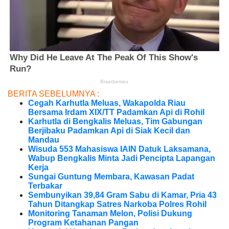
BERITA SEBELUMNYA :
Cegah Karhutla Meluas, Wakapolda Riau
Bersama Irdam XIX/TT Padamkan Api di Rohil
Karhutla di Bengkalis Meluas, Tim Gabungan
Berjibaku Padamkan Api di Siak Kecil dan
Mandau
Wisuda 553 Mahasiswa IAIN Datuk Laksamana,
Wabup Bengkalis Minta Jadi Pencipta Lapangan
Kerja
Sungai Guntung Membara, Kawasan Padat
Terbakar
Sembunyikan 39,84 Gram Sabu di Kamar, Pria 43
Tahun Ditangkap Satres Narkoba Polres Rohil
Monitoring Tanaman Melon, Polisi Dukung
Program Ketahanan Pangan