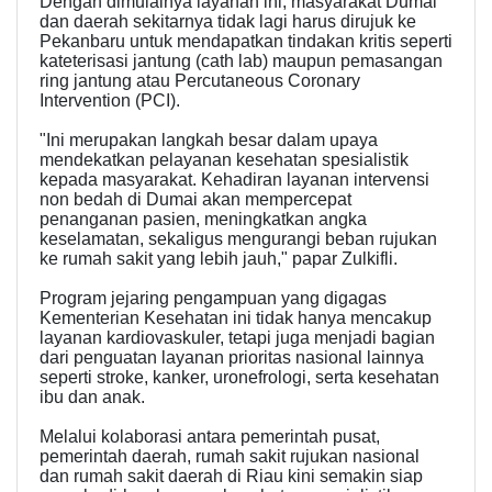
Dengan dimulainya layanan ini, masyarakat Dumai
dan daerah sekitarnya tidak lagi harus dirujuk ke
Pekanbaru untuk mendapatkan tindakan kritis seperti
kateterisasi jantung (cath lab) maupun pemasangan
ring jantung atau Percutaneous Coronary
Intervention (PCI).
"Ini merupakan langkah besar dalam upaya
mendekatkan pelayanan kesehatan spesialistik
kepada masyarakat. Kehadiran layanan intervensi
non bedah di Dumai akan mempercepat
penanganan pasien, meningkatkan angka
keselamatan, sekaligus mengurangi beban rujukan
ke rumah sakit yang lebih jauh," papar Zulkifli.
Program jejaring pengampuan yang digagas
Kementerian Kesehatan ini tidak hanya mencakup
layanan kardiovaskuler, tetapi juga menjadi bagian
dari penguatan layanan prioritas nasional lainnya
seperti stroke, kanker, uronefrologi, serta kesehatan
ibu dan anak.
Melalui kolaborasi antara pemerintah pusat,
pemerintah daerah, rumah sakit rujukan nasional
dan rumah sakit daerah di Riau kini semakin siap