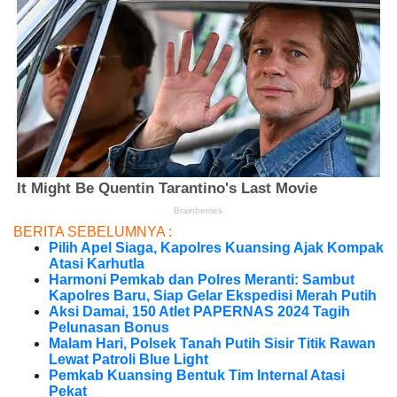
BERITA SEBELUMNYA :
Pilih Apel Siaga, Kapolres Kuansing Ajak Kompak
Atasi Karhutla
Harmoni Pemkab dan Polres Meranti: Sambut
Kapolres Baru, Siap Gelar Ekspedisi Merah Putih
Aksi Damai, 150 Atlet PAPERNAS 2024 Tagih
Pelunasan Bonus
Malam Hari, Polsek Tanah Putih Sisir Titik Rawan
Lewat Patroli Blue Light
Pemkab Kuansing Bentuk Tim Internal Atasi
Pekat