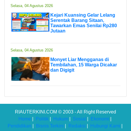
Selasa, 04 Agustus 2026
Kejari Kuansing Gelar Lelang
Serentak Barang Sitaan,
Tawarkan Emas Senilai Rp280
Jutaan
Selasa, 04 Agustus 2026
Monyet Liar Mengganas di
Tembilahan, 15 Warga Dicakar
dan Digigit
RIAUTERKINI.COM © 2003 - All Right Reserved
Home
|
Politik
|
Hukum
|
Sosial
|
Ekonomi
|
Pendidikan
|
Bisnis Terkini
|
Redaksi
|
Hubungi Kami
|