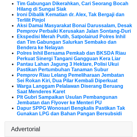
Tim Gabungan Dikerahkan, Cari Seorang Bocah
Hilang di Sungai Siak
Ironi Dibalik Kematian dr. Alex, Tak Bergaji dan
Terlilit Pinjol
Aksi Damai Masyarakat Bonai Darussalam, Desak
Pemprov Perbaiki Kerusakan Jalan Sontang-Duri
Ekspedisi Merah Putih, Satpolairud Polres Inhil
dan Tim Gabungan Salurkan Sembako dan
Bendera ke Nelayan
Polres Inhil Bersama Pemkab dan BKSDA Riau
Perkuat Sinergi Tangani Gangguan Kera Liar
Pantau Lahan Jagung 3 Hektare, Polisi Ukui
Pastikan Pertumbuhan Tanaman Subur
Pemprov Riau Lelang Pemeliharaan Jembatan
Sei Rokan Kiri, Dua Pilar Kembali Diperkuat
Warga Langgam Pelalawan Diserang Beruang
Saat Menderes Karet
Plt Gubri Sampaikan Usulan Pembangunan
Jembatan dan Flyover ke Menteri PU
Dapur SPPG Wonosari Bengkalis Pastikan Tak
Gunakan LPG dan Bahan Pangan Bersubsidi
Advertorial