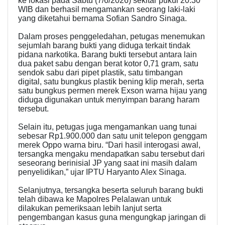
ke lokasi pada Sabtu (7/6/2026) sekitar pukul 20.30
WIB dan berhasil mengamankan seorang laki-laki
yang diketahui bernama Sofian Sandro Sinaga.
Dalam proses penggeledahan, petugas menemukan
sejumlah barang bukti yang diduga terkait tindak
pidana narkotika. Barang bukti tersebut antara lain
dua paket sabu dengan berat kotor 0,71 gram, satu
sendok sabu dari pipet plastik, satu timbangan
digital, satu bungkus plastik bening klip merah, serta
satu bungkus permen merek Exson warna hijau yang
diduga digunakan untuk menyimpan barang haram
tersebut.
Selain itu, petugas juga mengamankan uang tunai
sebesar Rp1.900.000 dan satu unit telepon genggam
merek Oppo warna biru. “Dari hasil interogasi awal,
tersangka mengaku mendapatkan sabu tersebut dari
seseorang berinisial JP yang saat ini masih dalam
penyelidikan,” ujar IPTU Haryanto Alex Sinaga.
Selanjutnya, tersangka beserta seluruh barang bukti
telah dibawa ke Mapolres Pelalawan untuk
dilakukan pemeriksaan lebih lanjut serta
pengembangan kasus guna mengungkap jaringan di