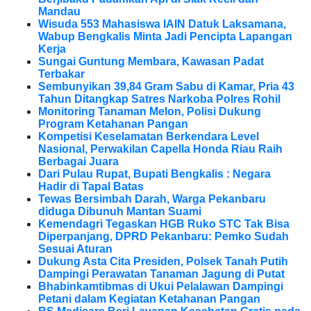
Mandau
Wisuda 553 Mahasiswa IAIN Datuk Laksamana,
Wabup Bengkalis Minta Jadi Pencipta Lapangan
Kerja
Sungai Guntung Membara, Kawasan Padat
Terbakar
Sembunyikan 39,84 Gram Sabu di Kamar, Pria 43
Tahun Ditangkap Satres Narkoba Polres Rohil
Monitoring Tanaman Melon, Polisi Dukung
Program Ketahanan Pangan
Kompetisi Keselamatan Berkendara Level
Nasional, Perwakilan Capella Honda Riau Raih
Berbagai Juara
Dari Pulau Rupat, Bupati Bengkalis : Negara
Hadir di Tapal Batas
Tewas Bersimbah Darah, Warga Pekanbaru
diduga Dibunuh Mantan Suami
Kemendagri Tegaskan HGB Ruko STC Tak Bisa
Diperpanjang, DPRD Pekanbaru: Pemko Sudah
Sesuai Aturan
Dukung Asta Cita Presiden, Polsek Tanah Putih
Dampingi Perawatan Tanaman Jagung di Putat
Bhabinkamtibmas di Ukui Pelalawan Dampingi
Petani dalam Kegiatan Ketahanan Pangan