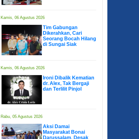
Kamis, 06 Agustus 2026
Tim Gabungan
Dikerahkan, Cari
Seorang Bocah Hilang
di Sungai Siak
Kamis, 06 Agustus 2026
Ironi Dibalik Kematian
dr. Alex, Tak Bergaji
dan Terlilit Pinjol
Rabu, 05 Agustus 2026
Aksi Damai
Masyarakat Bonai
Darussalam, Desak