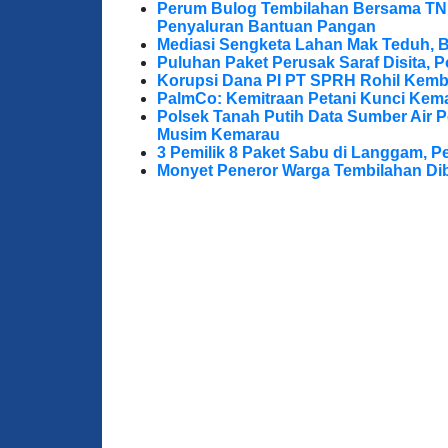
Perum Bulog Tembilahan Bersama TNI-P
Penyaluran Bantuan Pangan
Mediasi Sengketa Lahan Mak Teduh, 
Puluhan Paket Perusak Saraf Disita, P
Korupsi Dana PI PT SPRH Rohil Kemba
PalmCo: Kemitraan Petani Kunci Kem
Polsek Tanah Putih Data Sumber Air 
Musim Kemarau
3 Pemilik 8 Paket Sabu di Langgam, Pe
Monyet Peneror Warga Tembilahan Di