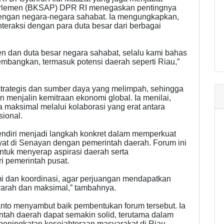
arlemen (BKSAP) DPR RI menegaskan pentingnya
dengan negara-negara sahabat. Ia mengungkapkan,
eraksi dengan para duta besar dari berbagai
n dan duta besar negara sahabat, selalu kami bahas
mbangkan, termasuk potensi daerah seperti Riau,”
 strategis dan sumber daya yang melimpah, sehingga
n menjalin kemitraan ekonomi global. Ia menilai,
 maksimal melalui kolaborasi yang erat antara
sional.
endiri menjadi langkah konkret dalam memperkuat
kyat di Senayan dengan pemerintah daerah. Forum ini
tuk menyerap aspirasi daerah serta
 pemerintah pusat.
hmi dan koordinasi, agar perjuangan mendapatkan
erarah dan maksimal,” tambahnya.
anto menyambut baik pembentukan forum tersebut. Ia
ntah daerah dapat semakin solid, terutama dalam
ningkatan kesejahteraan masyarakat di Riau.