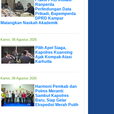
Ranperda
Perlindungan Data
Pribadi, Bapemperda
DPRD Kampar
Matangkan Naskah Akademik
Kamis, 06 Agustus 2026
Pilih Apel Siaga,
Kapolres Kuansing
Ajak Kompak Atasi
Karhutla
Kamis, 06 Agustus 2026
Harmoni Pemkab dan
Polres Meranti:
Sambut Kapolres
Baru, Siap Gelar
Ekspedisi Merah Putih