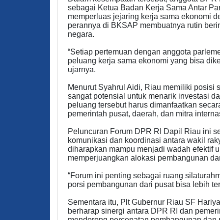
sebagai Ketua Badan Kerja Sama Antar P
memperluas jejaring kerja sama ekonomi 
perannya di BKSAP membuatnya rutin berint
negara.
“Setiap pertemuan dengan anggota parleme
peluang kerja sama ekonomi yang bisa dike
ujarnya.
Menurut Syahrul Aidi, Riau memiliki posisi
sangat potensial untuk menarik investasi da
peluang tersebut harus dimanfaatkan secara
pemerintah pusat, daerah, dan mitra interna
Peluncuran Forum DPR RI Dapil Riau ini s
komunikasi dan koordinasi antara wakil ra
diharapkan mampu menjadi wadah efektif un
memperjuangkan alokasi pembangunan dari
“Forum ini penting sebagai ruang silatura
porsi pembangunan dari pusat bisa lebih t
Sementara itu, Plt Gubernur Riau SF Hariy
berharap sinergi antara DPR RI dan pemeri
mendorong percepatan pembangunan dan pe