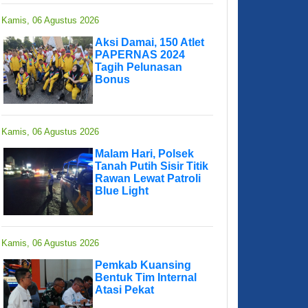
Kamis, 06 Agustus 2026
Aksi Damai, 150 Atlet
PAPERNAS 2024
Tagih Pelunasan
Bonus
Kamis, 06 Agustus 2026
Malam Hari, Polsek
Tanah Putih Sisir Titik
Rawan Lewat Patroli
Blue Light
Kamis, 06 Agustus 2026
Pemkab Kuansing
Bentuk Tim Internal
Atasi Pekat