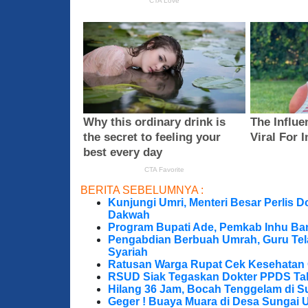
BERITA SEBELUMNYA :
Kunjungi Umri, Menteri Besar Perlis 
Dakwah
Program Bupati Ade, Pemkab Inhu Ba
Pengabdian Berbuah Umrah, Guru Te
Syariah
Ratusan Warga Rupat Cek Kesehatan G
RSUD Siak Tegaskan Dokter PPDS Tak
Hilang 36 Jam, Bocah Tenggelam di S
Geger ! Buaya Muara di Desa Sungai 