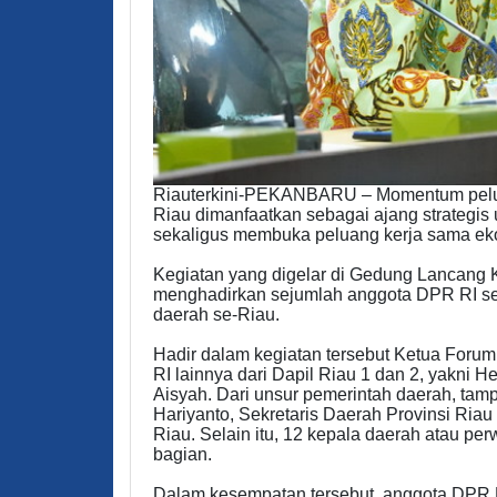
Riauterkini-PEKANBARU – Momentum pelun
Riau dimanfaatkan sebagai ajang strategis
sekaligus membuka peluang kerja sama eko
Kegiatan yang digelar di Gedung Lancang K
menghadirkan sejumlah anggota DPR RI ser
daerah se-Riau.
Hadir dalam kegiatan tersebut Ketua For
RI lainnya dari Dapil Riau 1 dan 2, yakni He
Aisyah. Dari unsur pemerintah daerah, tam
Hariyanto, Sekretaris Daerah Provinsi Riau
Riau. Selain itu, 12 kepala daerah atau per
bagian.
Dalam kesempatan tersebut, anggota DPR R