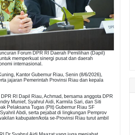
curan Forum DPR RI Daerah Pemilihan (Dapil)
 untuk memperkuat sinergi pusat dan daerah
nomi internasional.
uning, Kantor Gubernur Riau, Senin (8/6/2026),
ta jajaran Pemerintah Provinsi Riau dan kepala
um DPR RI Dapil Riau, Achmad, bersama anggota DPR
ndry Munief, Syahrul Aidi, Karmila Sari, dan Siti
pak Pelaksana Tugas (Plt) Gubernur Riau SF
 Syahril Abdi, serta pejabat di lingkungan Pemprov
wakilan kabupaten/kota se-Provinsi Riau turut ambil
I Dr Syahrul Aidi Maazat yang juga menjabat