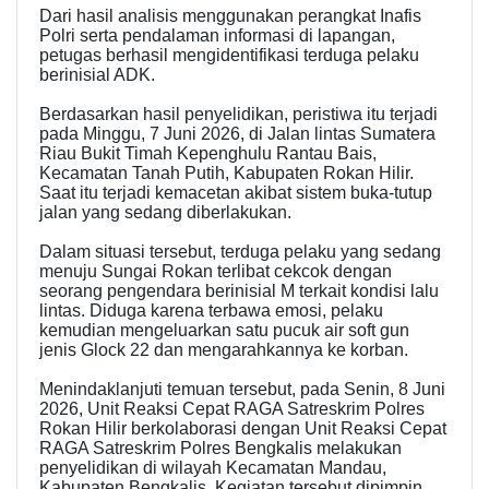
Dari hasil analisis menggunakan perangkat Inafis
Polri serta pendalaman informasi di lapangan,
petugas berhasil mengidentifikasi terduga pelaku
berinisial ADK.
Berdasarkan hasil penyelidikan, peristiwa itu terjadi
pada Minggu, 7 Juni 2026, di Jalan lintas Sumatera
Riau Bukit Timah Kepenghulu Rantau Bais,
Kecamatan Tanah Putih, Kabupaten Rokan Hilir.
Saat itu terjadi kemacetan akibat sistem buka-tutup
jalan yang sedang diberlakukan.
Dalam situasi tersebut, terduga pelaku yang sedang
menuju Sungai Rokan terlibat cekcok dengan
seorang pengendara berinisial M terkait kondisi lalu
lintas. Diduga karena terbawa emosi, pelaku
kemudian mengeluarkan satu pucuk air soft gun
jenis Glock 22 dan mengarahkannya ke korban.
Menindaklanjuti temuan tersebut, pada Senin, 8 Juni
2026, Unit Reaksi Cepat RAGA Satreskrim Polres
Rokan Hilir berkolaborasi dengan Unit Reaksi Cepat
RAGA Satreskrim Polres Bengkalis melakukan
penyelidikan di wilayah Kecamatan Mandau,
Kabupaten Bengkalis. Kegiatan tersebut dipimpin