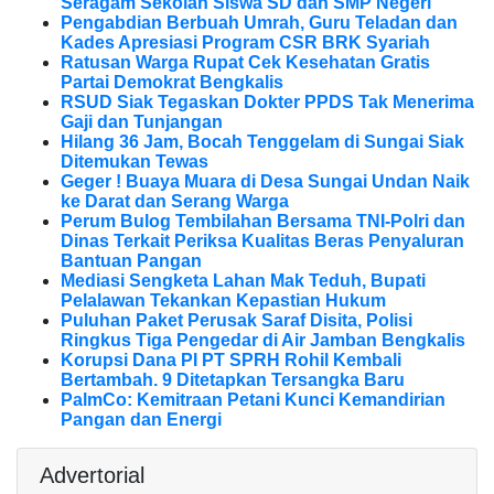
Seragam Sekolah Siswa SD dan SMP Negeri
Pengabdian Berbuah Umrah, Guru Teladan dan
Kades Apresiasi Program CSR BRK Syariah
Ratusan Warga Rupat Cek Kesehatan Gratis
Partai Demokrat Bengkalis
RSUD Siak Tegaskan Dokter PPDS Tak Menerima
Gaji dan Tunjangan
Hilang 36 Jam, Bocah Tenggelam di Sungai Siak
Ditemukan Tewas
Geger ! Buaya Muara di Desa Sungai Undan Naik
ke Darat dan Serang Warga
Perum Bulog Tembilahan Bersama TNI-Polri dan
Dinas Terkait Periksa Kualitas Beras Penyaluran
Bantuan Pangan
Mediasi Sengketa Lahan Mak Teduh, Bupati
Pelalawan Tekankan Kepastian Hukum
Puluhan Paket Perusak Saraf Disita, Polisi
Ringkus Tiga Pengedar di Air Jamban Bengkalis
Korupsi Dana PI PT SPRH Rohil Kembali
Bertambah. 9 Ditetapkan Tersangka Baru
PalmCo: Kemitraan Petani Kunci Kemandirian
Pangan dan Energi
Advertorial