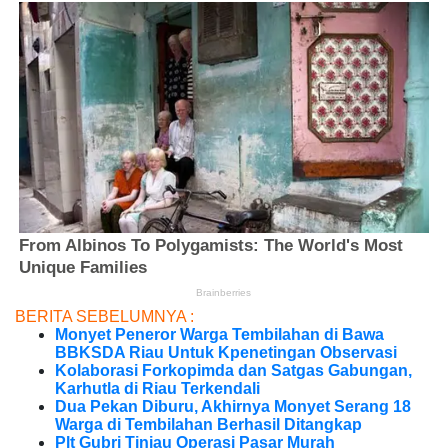
BERITA SEBELUMNYA :
Monyet Peneror Warga Tembilahan di Bawa
BBKSDA Riau Untuk Kpenetingan Observasi
Kolaborasi Forkopimda dan Satgas Gabungan,
Karhutla di Riau Terkendali
Dua Pekan Diburu, Akhirnya Monyet Serang 18
Warga di Tembilahan Berhasil Ditangkap
Plt Gubri Tinjau Operasi Pasar Murah