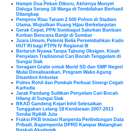
Hampir Dua Pekan Diburu, Akhirnya Monyet
Diduga Serang 18 Warga di Tembilahan Berhasil
Ditangkap
Pemprov Riau Tanam 2.500 Pohon di Stadion
Utama, Wujudkan Ruang Hijau Berkelanjutan
Gerak Cepat, PPN Sumbagut Salurkan Bantuan
Korban Bencana Banjir di Sumbar
Juara Umum, Petenis Belia Persembahkan Kado
HUT RI bagi PTPN IV Regional III
Bertaruh Nyawa Tanpa Tabung Oksigen, Kisah
Penyelam Tradisional Cari Bocah Tenggelam di
Sungai Siak
Seragam Gratis untuk Murid SD dan SMP Negeri
Mulai Direalisasikan, Program Wako Agung
Disambut Antusias
Polres Rohil dan Pemkab Perkuat Sinergi Cegah
Karhutla
Jarak Pandang Sulitkan Penyelam Cari Bocah
Hilang di Sungai Siak
BKAD Gandeng Kejari Inhil Selesaikan
Tunggakan Lelang 18 Kendaraan 2007-2013
Senilai Rp646 Juta
Fraksi PKB Inisiasi Ranperda Perlindungan Data
Pribadi, Bapemperda DPRD Kampar Matangkan
Naskah Akademik