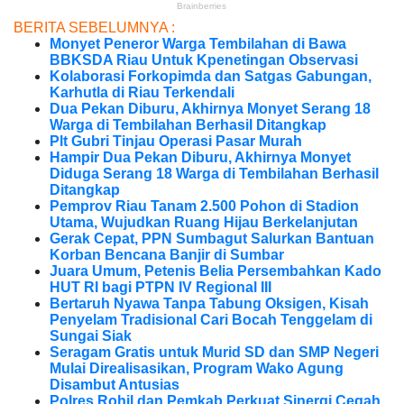
BERITA SEBELUMNYA :
Monyet Peneror Warga Tembilahan di Bawa
BBKSDA Riau Untuk Kpenetingan Observasi
Kolaborasi Forkopimda dan Satgas Gabungan,
Karhutla di Riau Terkendali
Dua Pekan Diburu, Akhirnya Monyet Serang 18
Warga di Tembilahan Berhasil Ditangkap
Plt Gubri Tinjau Operasi Pasar Murah
Hampir Dua Pekan Diburu, Akhirnya Monyet
Diduga Serang 18 Warga di Tembilahan Berhasil
Ditangkap
Pemprov Riau Tanam 2.500 Pohon di Stadion
Utama, Wujudkan Ruang Hijau Berkelanjutan
Gerak Cepat, PPN Sumbagut Salurkan Bantuan
Korban Bencana Banjir di Sumbar
Juara Umum, Petenis Belia Persembahkan Kado
HUT RI bagi PTPN IV Regional III
Bertaruh Nyawa Tanpa Tabung Oksigen, Kisah
Penyelam Tradisional Cari Bocah Tenggelam di
Sungai Siak
Seragam Gratis untuk Murid SD dan SMP Negeri
Mulai Direalisasikan, Program Wako Agung
Disambut Antusias
Polres Rohil dan Pemkab Perkuat Sinergi Cegah