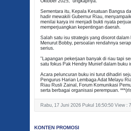
Oktober 2025," ungkapnya.
Sementara itu, Kepala Kesatuan Bangsa da
hadir mewakili Gubernur Riau, menyampaika
menilai karya ini menjadi bukti nyata perju
memperjuangkan kepentingan daerah.
Salah satu isu strategis yang disorot dalam
Menurut Bobby, persoalan rendahnya serapa
serius.
"Lapangan pekerjaan banyak di riau tapi s
satu fokus Pak Hendry Munief dalam buku ini
Acara peluncuran buku ini turut dihadiri s
Pengurus Harian Lembaga Adat Melayu Riau
Riau Rusli Zainal, Forum Komunikasi Pemu
serta berbagai organisasi perempuan. ***(rl
Rabu, 17 Juni 2026 Pukul 16:50:50 View : 