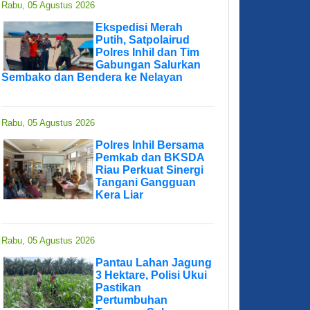
Rabu, 05 Agustus 2026
Ekspedisi Merah
Putih, Satpolairud
Polres Inhil dan Tim
Gabungan Salurkan
Sembako dan Bendera ke Nelayan
Rabu, 05 Agustus 2026
Polres Inhil Bersama
Pemkab dan BKSDA
Riau Perkuat Sinergi
Tangani Gangguan
Kera Liar
Rabu, 05 Agustus 2026
Pantau Lahan Jagung
3 Hektare, Polisi Ukui
Pastikan
Pertumbuhan