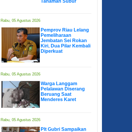
Tanaman Subur
Rabu, 05 Agustus 2026
Pemprov Riau Lelang
Pemeliharaan
Jembatan Sei Rokan
Kiri, Dua Pilar Kembali
Diperkuat
Rabu, 05 Agustus 2026
Warga Langgam
Pelalawan Diserang
Beruang Saat
Menderes Karet
Rabu, 05 Agustus 2026
Plt Gubri Sampaikan