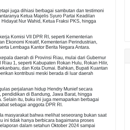
 tetapi juga dihiasi berbagai sambutan dan testimoni
 antaranya Ketua Majelis Syuro Partai Keadilan
 Hidayat Nur Wahid, Ketua Fraksi PKS, hingga
 kerja Komisi VII DPR RI, seperti Kementerian
n Ekonomi Kreatif, Kementerian Perindustrian,
serta Lembaga Kantor Berita Negara Antara.
kepala daerah di Provinsi Riau, mulai dari Gubernur
l Riau 1, seperti Kabupaten Rokan Hulu, Rokan Hilir,
 Pekanbaru, dan Kota Dumai. Bahkan, Bupati Kuantan
rikan kontribusi meski berada di luar daerah
ngulas perjalanan hidup Hendry Munief secara
u, pendidikan di Bandung, Jawa Barat, hingga
 Selain itu, buku ini juga memaparkan berbagai
abat sebagai anggota DPR RI.
ada masyarakat bahwa melihat seseorang bukan saat
u ini tidak hanya berbicara bagaimana proses
 pelaporan dalam setahun Oktober 2024 sampai