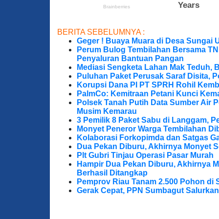
BERITA SEBELUMNYA :
Geger ! Buaya Muara di Desa Sungai 
Perum Bulog Tembilahan Bersama TNI-P
Penyaluran Bantuan Pangan
Mediasi Sengketa Lahan Mak Teduh, 
Puluhan Paket Perusak Saraf Disita, P
Korupsi Dana PI PT SPRH Rohil Kemba
PalmCo: Kemitraan Petani Kunci Kem
Polsek Tanah Putih Data Sumber Air 
Musim Kemarau
3 Pemilik 8 Paket Sabu di Langgam, Pe
Monyet Peneror Warga Tembilahan Di
Kolaborasi Forkopimda dan Satgas Ga
Dua Pekan Diburu, Akhirnya Monyet S
Plt Gubri Tinjau Operasi Pasar Murah
Hampir Dua Pekan Diburu, Akhirnya M
Berhasil Ditangkap
Pemprov Riau Tanam 2.500 Pohon di S
Gerak Cepat, PPN Sumbagut Salurkan