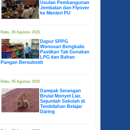
Usulan Pembangunan
Jembatan dan Flyover
ke Menteri PU
Rabu, 05 Agustus 2026
Dapur SPPG
Wonosari Bengkalis
Pastikan Tak Gunakan
LPG dan Bahan
Pangan Bersubsidi
Rabu, 05 Agustus 2026
Dampak Serangan
Brutal Monyet Liar,
Sejumlah Sekolah di
Tembilahan Belajar
Daring