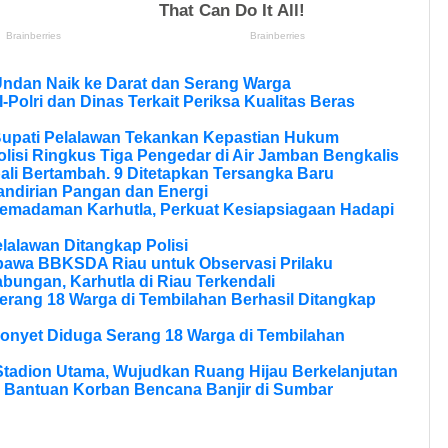
Undan Naik ke Darat dan Serang Warga
olri dan Dinas Terkait Periksa Kualitas Beras
Bupati Pelalawan Tekankan Kepastian Hukum
olisi Ringkus Tiga Pengedar di Air Jamban Bengkalis
li Bertambah. 9 Ditetapkan Tersangka Baru
andirian Pangan dan Energi
Pemadaman Karhutla, Perkuat Kesiapsiagaan Hadapi
lalawan Ditangkap Polisi
bawa BBKSDA Riau untuk Observasi Prilaku
bungan, Karhutla di Riau Terkendali
erang 18 Warga di Tembilahan Berhasil Ditangkap
onyet Diduga Serang 18 Warga di Tembilahan
tadion Utama, Wujudkan Ruang Hijau Berkelanjutan
 Bantuan Korban Bencana Banjir di Sumbar