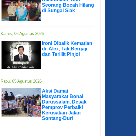
Seorang Bocah Hilang
di Sungai Siak
Kamis, 06 Agustus 2026
Ironi Dibalik Kematian
dr. Alex, Tak Bergaji
dan Terlilit Pinjol
Rabu, 05 Agustus 2026
Aksi Damai
Masyarakat Bonai
Darussalam, Desak
Pemprov Perbaiki
Kerusakan Jalan
Sontang-Duri