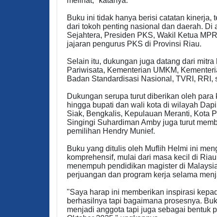
melihat," katanya.
Buku ini tidak hanya berisi catatan kinerja,
dari tokoh penting nasional dan daerah. Di
Sejahtera, Presiden PKS, Wakil Ketua MPR
jajaran pengurus PKS di Provinsi Riau.
Selain itu, dukungan juga datang dari mitra
Pariwisata, Kementerian UMKM, Kementeria
Badan Standardisasi Nasional, TVRI, RRI, 
Dukungan serupa turut diberikan oleh para 
hingga bupati dan wali kota di wilayah Dapi
Siak, Bengkalis, Kepulauan Meranti, Kota
Singingi Suhardiman Amby juga turut membe
pemilihan Hendry Munief.
Buku yang ditulis oleh Muflih Helmi ini me
komprehensif, mulai dari masa kecil di Ria
menempuh pendidikan magister di Malaysia.
perjuangan dan program kerja selama menj
"Saya harap ini memberikan inspirasi kep
berhasilnya tapi bagaimana prosesnya. Buk
menjadi anggota tapi juga sebagai bentuk