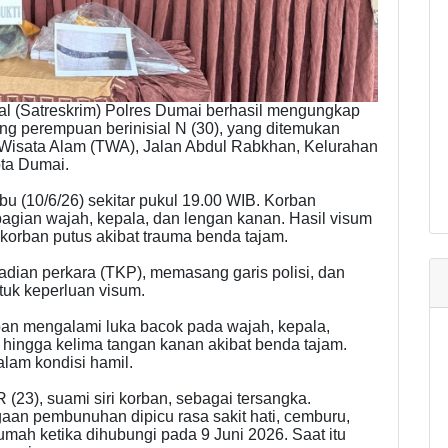
al (Satreskrim) Polres Dumai berhasil mengungkap
 perempuan berinisial N (30), yang ditemukan
Wisata Alam (TWA), Jalan Abdul Rabkhan, Kelurahan
ta Dumai.
abu (10/6/26) sekitar pukul 19.00 WIB. Korban
agian wajah, kepala, dan lengan kanan. Hasil visum
korban putus akibat trauma benda tajam.
adian perkara (TKP), memasang garis polisi, dan
k keperluan visum.
ban mengalami luka bacok pada wajah, kepala,
a hingga kelima tangan kanan akibat benda tajam.
lam kondisi hamil.
R (23), suami siri korban, sebagai tersangka.
gaan pembunuhan dipicu rasa sakit hati, cemburu,
umah ketika dihubungi pada 9 Juni 2026. Saat itu