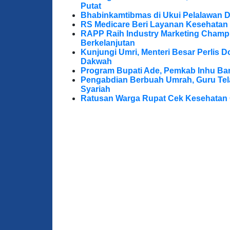
Putat
Bhabinkamtibmas di Ukui Pelalawan 
RS Medicare Beri Layanan Kesehatan
RAPP Raih Industry Marketing Champ
Berkelanjutan
Kunjungi Umri, Menteri Besar Perlis 
Dakwah
Program Bupati Ade, Pemkab Inhu Ba
Pengabdian Berbuah Umrah, Guru Te
Syariah
Ratusan Warga Rupat Cek Kesehatan G