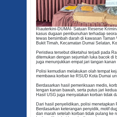
Riauterkini-DUMAI- Satuan Reserse Krimin
kasus dugaan pembunuhan terhadap seorang
tewas bersimbah darah di kawasan Taman 
Bukit Timah, Kecamatan Dumai Selatan, Ko
Peristiwa tersebut diketahui terjadi pada R
ditemukan dengan sejumlah luka bacok di b
juga menunjukkan empat jari tangan kanan 
Polisi kemudian melakukan olah tempat kej
membawa korban ke RSUD Kota Dumai untu
Berdasarkan hasil pemeriksaan medis, kor
lengan kanan bawah, serta putus jari kedu
Hasil USG juga menyatakan korban tidak da
Dari hasil penyelidikan, polisi menetapkan 
Berdasarkan keterangan penyidik, motif du
dan marah setelah korban tidak pulang ke r