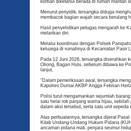
korban diketahui berada di rumah mantan 
Menurut penyidik, tersangka diduga meng
membacok bagian wajah secara berulang h
Hasil penyelidikan petugas mengarah ke Ka
melarikan diri.
Melalui koordinasi dengan Polsek Panipaha
keluarga di rumahnya di Kecamatan Pasir 
Pada 12 Juni 2026, tersangka diserahkan k
Oliong, Bagan Hulu, sebelum dibawa ke Po
lanjut.
"Dalam pemeriksaan awal, tersangka meng
Kapolres Dumai AKBP Angga Febrian Herla
Polisi turut mengamankan sejumlah barang 
satu helai rok panjang warna hijau, sebil
dalam aksi tersebut, serta satu unit sepeda
Atas perbuatannya, tersangka dijerat Pas
Kitab Undang-Undang Hukum Pidana (KU
ancaman pidana mati, penjara seumur hidup