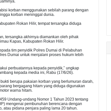
suaminya.
habisi korban menggunakan sebilah parang dengan
ingga korban meninggal dunia.
bupaten Rokan Hilir, tempat tersangka diduga
n, tersangka akhirnya diamankan oleh pihak
Limau Kapas, Kabupaten Rokan Hilir.
epada tim penyidik Polres Dumai di Pelabuhan
lres Dumai untuk menjalani proses hukum lebih
akui perbuatannya kepada penyidik," ungkap
mbang kepada media ini, Rabu (17/6/26).
bukti berupa pakaian korban yang berlumuran darah,
ah parang bergagang hitam yang diduga digunakan
 motor warna hitam.
al 459 Undang-undang Nomor 1 Tahun 2023 tentang
HP) mengenai pembunuhan berencana dengan
, atau pidana penjara paling lama 20 tahun.