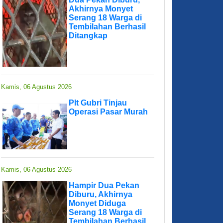
Akhirnya Monyet
Serang 18 Warga di
Tembilahan Berhasil
Ditangkap
Kamis, 06 Agustus 2026
Plt Gubri Tinjau
Operasi Pasar Murah
Kamis, 06 Agustus 2026
Hampir Dua Pekan
Diburu, Akhirnya
Monyet Diduga
Serang 18 Warga di
Tembilahan Berhasil