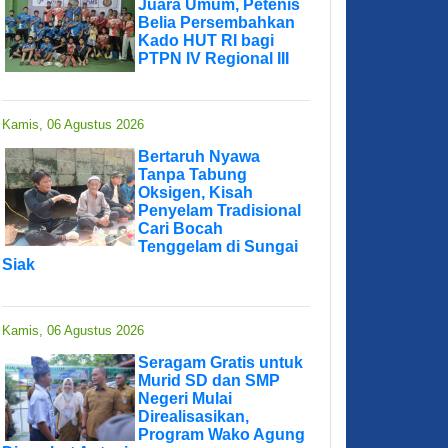
Juara Umum, Petenis
Belia Persembahkan
Kado HUT RI bagi
PTPN IV Regional III
Kamis, 06 Agustus 2026
Bertaruh Nyawa
Tanpa Tabung
Oksigen, Kisah
Penyelam Tradisional
Cari Bocah
Tenggelam di Sungai
Siak
Kamis, 06 Agustus 2026
Seragam Gratis untuk
Murid SD dan SMP
Negeri Mulai
Direalisasikan,
Program Wako Agung