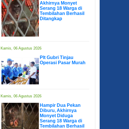
Akhirnya Monyet
Serang 18 Warga di
Tembilahan Berhasil
Ditangkap
Kamis, 06 Agustus 2026
Plt Gubri Tinjau
Operasi Pasar Murah
Kamis, 06 Agustus 2026
Hampir Dua Pekan
Diburu, Akhirnya
Monyet Diduga
Serang 18 Warga di
Tembilahan Berhasil