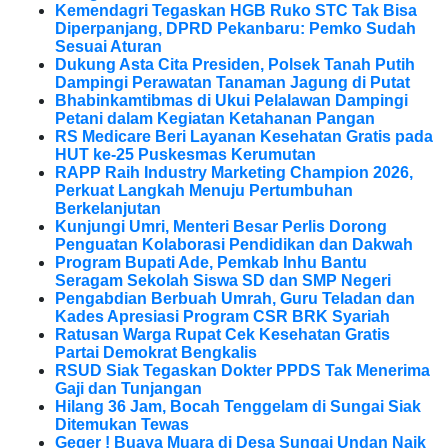
Kemendagri Tegaskan HGB Ruko STC Tak Bisa
Diperpanjang, DPRD Pekanbaru: Pemko Sudah
Sesuai Aturan
Dukung Asta Cita Presiden, Polsek Tanah Putih
Dampingi Perawatan Tanaman Jagung di Putat
Bhabinkamtibmas di Ukui Pelalawan Dampingi
Petani dalam Kegiatan Ketahanan Pangan
RS Medicare Beri Layanan Kesehatan Gratis pada
HUT ke-25 Puskesmas Kerumutan
RAPP Raih Industry Marketing Champion 2026,
Perkuat Langkah Menuju Pertumbuhan
Berkelanjutan
Kunjungi Umri, Menteri Besar Perlis Dorong
Penguatan Kolaborasi Pendidikan dan Dakwah
Program Bupati Ade, Pemkab Inhu Bantu
Seragam Sekolah Siswa SD dan SMP Negeri
Pengabdian Berbuah Umrah, Guru Teladan dan
Kades Apresiasi Program CSR BRK Syariah
Ratusan Warga Rupat Cek Kesehatan Gratis
Partai Demokrat Bengkalis
RSUD Siak Tegaskan Dokter PPDS Tak Menerima
Gaji dan Tunjangan
Hilang 36 Jam, Bocah Tenggelam di Sungai Siak
Ditemukan Tewas
Geger ! Buaya Muara di Desa Sungai Undan Naik