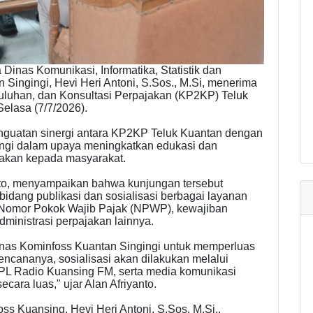
inas Komunikasi, Informatika, Statistik dan
Singingi, Hevi Heri Antoni, S.Sos., M.Si, menerima
luhan, dan Konsultasi Perpajakan (KP2KP) Teluk
Selasa (7/7/2026).
guatan sinergi antara KP2KP Teluk Kuantan dengan
ngi dalam upaya meningkatkan edukasi dan
jakan kepada masyarakat.
nto, menyampaikan bahwa kunjungan tersebut
bidang publikasi dan sosialisasi berbagai layanan
i Nomor Pokok Wajib Pajak (NPWP), kewajiban
dministrasi perpajakan lainnya.
inas Kominfoss Kuantan Singingi untuk memperluas
ncananya, sosialisasi akan dilakukan melalui
PPL Radio Kuansing FM, serta media komunikasi
ara luas," ujar Alan Afriyanto.
ss Kuansing, Hevi Heri Antoni, S.Sos. M.Si.,