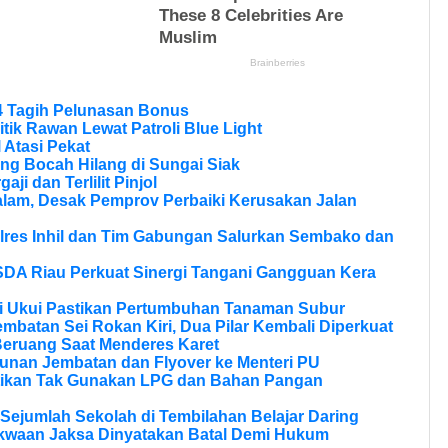
4 Tagih Pelunasan Bonus
itik Rawan Lewat Patroli Blue Light
 Atasi Pekat
ng Bocah Hilang di Sungai Siak
aji dan Terlilit Pinjol
lam, Desak Pemprov Perbaiki Kerusakan Jalan
olres Inhil dan Tim Gabungan Salurkan Sembako dan
SDA Riau Perkuat Sinergi Tangani Gangguan Kera
si Ukui Pastikan Pertumbuhan Tanaman Subur
batan Sei Rokan Kiri, Dua Pilar Kembali Diperkuat
eruang Saat Menderes Karet
unan Jembatan dan Flyover ke Menteri PU
tikan Tak Gunakan LPG dan Bahan Pangan
Sejumlah Sekolah di Tembilahan Belajar Daring
kwaan Jaksa Dinyatakan Batal Demi Hukum