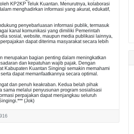
 oleh KP2KP Teluk Kuantan. Menurutnya, kolaborasi
dalam menghadirkan informasi yang akurat, edukatif,
ndukung penyebarluasan informasi publik, termasuk
agai kanal komunikasi yang dimiliki Pemerintah
dia sosial, website, maupun media publikasi lainnya,
perpajakan dapat diterima masyarakat secara lebih
n merupakan bagian penting dalam meningkatkan
kesadaran dan kepatuhan wajib pajak. Dengan
rakat Kabupaten Kuantan Singingi semakin memahami
 serta dapat memanfaatkannya secara optimal.
gat dan penuh keakraban. Kedua belah pihak
ja sama melalui penyusunan program sosialisasi
nformasi perpajakan dapat menjangkau seluruh
ngingi.*** (Jok)
 916