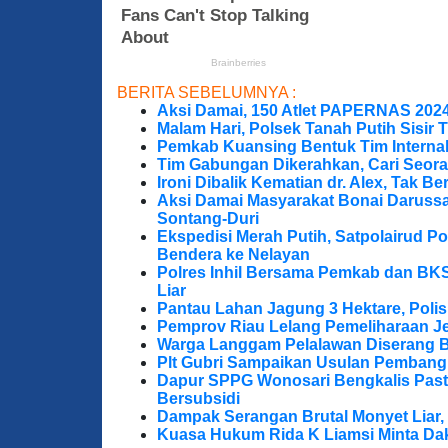
BERITA SEBELUMNYA :
Aksi Damai, 150 Atlet PAPERNAS 202
Malam Hari, Polsek Tanah Putih Sisir T
Pemkab Kuansing Bentuk Tim Internal
Tim Gabungan Dikerahkan, Cari Seora
Ironi Dibalik Kematian dr. Alex, Tak Berg
Aksi Damai Masyarakat Bonai Darussa
Sontang-Duri
Ekspedisi Merah Putih, Satpolairud P
Bendera ke Nelayan
Polres Inhil Bersama Pemkab dan BK
Liar
Pantau Lahan Jagung 3 Hektare, Poli
Pemprov Riau Lelang Pemeliharaan Jem
Warga Langgam Pelalawan Diserang B
Plt Gubri Sampaikan Usulan Pembang
Dapur SPPG Wonosari Bengkalis Pas
Bersubsidi
Dampak Serangan Brutal Monyet Liar, 
Kuasa Hukum Rida K Liamsi Minta Da