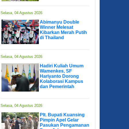
Selasa, 04 Agustus 2026
Abimanyu Double
Winner Melesat
Kibarkan Merah Putih
di Thailand
Selasa, 04 Agustus 2026
Hadiri Kuliah Umum
Wamenkes, SF
Hariyanto Dorong
Kolaborasi Kampus
dan Pemerintah
Selasa, 04 Agustus 2026
Plt. Bupati Kuansing
Pimpin Apel Gelar
Pasukan Pengamanan