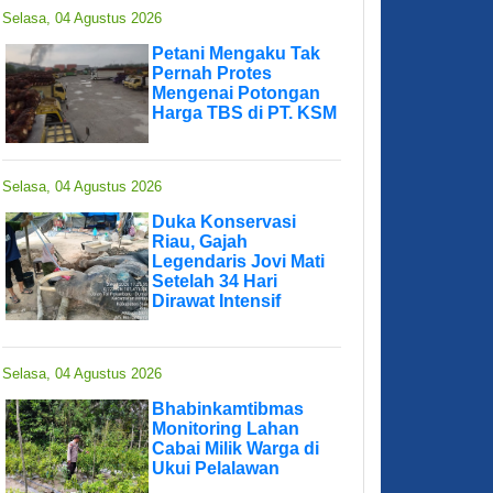
Selasa, 04 Agustus 2026
Petani Mengaku Tak
Pernah Protes
Mengenai Potongan
Harga TBS di PT. KSM
Selasa, 04 Agustus 2026
Duka Konservasi
Riau, Gajah
Legendaris Jovi Mati
Setelah 34 Hari
Dirawat Intensif
Selasa, 04 Agustus 2026
Bhabinkamtibmas
Monitoring Lahan
Cabai Milik Warga di
Ukui Pelalawan