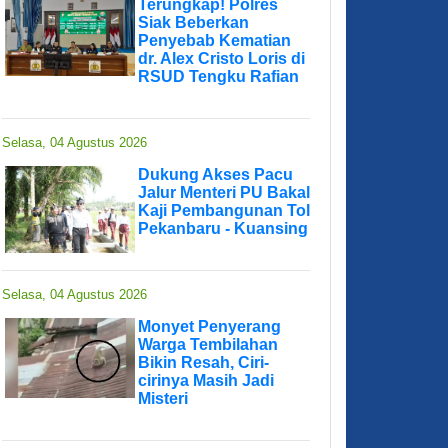
Terungkap! Polres
Siak Beberkan
Penyebab Kematian
dr. Alex Cristo Loris di
RSUD Tengku Rafian
Selasa, 04 Agustus 2026
Dukung Akses Pacu
Jalur Menteri PU Bakal
Kaji Pembangunan Tol
Pekanbaru - Kuansing
Selasa, 04 Agustus 2026
Monyet Penyerang
Warga Tembilahan
Bikin Resah, Ciri-
cirinya Masih Jadi
Misteri