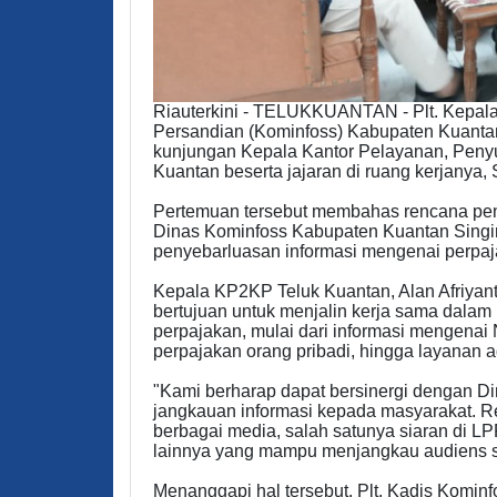
Riauterkini - TELUKKUANTAN - Plt. Kepala D
Persandian (Kominfoss) Kabupaten Kuantan 
kunjungan Kepala Kantor Pelayanan, Penyu
Kuantan beserta jajaran di ruang kerjanya, 
Pertemuan tersebut membahas rencana pen
Dinas Kominfoss Kabupaten Kuantan Singi
penyebarluasan informasi mengenai perpa
Kepala KP2KP Teluk Kuantan, Alan Afriya
bertujuan untuk menjalin kerja sama dalam 
perpajakan, mulai dari informasi mengena
perpajakan orang pribadi, hingga layanan a
"Kami berharap dapat bersinergi dengan D
jangkauan informasi kepada masyarakat. Re
berbagai media, salah satunya siaran di L
lainnya yang mampu menjangkau audiens sec
Menanggapi hal tersebut, Plt. Kadis Kominfo