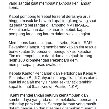
yang sangat kuat membuat nakhoda kehilangan
kendali.
​Kapal pompong tersebut terseret derasnya arus
hingga masuk ke bawah kapal tongkang yang saat
itu sedang bersandar di lambung MV HIMALA.
Akibat hantaman dan tekanan tersebut, kapal
pompong langsung karam dalam waktu singkat.
​Merespons kondisi darurat tersebut, Kantor SAR
Pekanbaru langsung memberangkatkan tim rescue
berkekuatan 10 personel menuju lokasi kejadian.
Tim menempuh jalur darat dan air sejauh kurang
lebih 103 kilometer dari Pekanbaru demi
mempercepat proses evakuasi.
​Kepala Kantor Pencarian dan Pertolongan Kelas A
Pekanbaru Budi Cahyadi menegaskan, fokus utama
saat ini adalah menyisir area sekitar titik terakhir
kapal terlihat (Last Known Position/LKP).
​"Kami mengerahkan seluruh kemampuan dan
sumber daya yang ada untuk melakukan pencarian
terhadap para korban. Semoga korban yang masih
dalam pencarian dapat segera ditemukan," ujarnya,