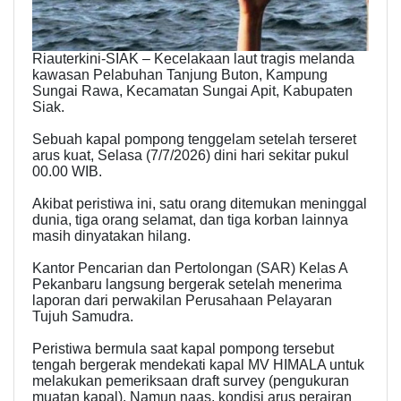
Riauterkini-​SIAK – Kecelakaan laut tragis melanda
kawasan Pelabuhan Tanjung Buton, Kampung
Sungai Rawa, Kecamatan Sungai Apit, Kabupaten
Siak.
Sebuah kapal pompong tenggelam setelah terseret
arus kuat, Selasa (7/7/2026) dini hari sekitar pukul
00.00 WIB.
Akibat peristiwa ini, satu orang ditemukan meninggal
dunia, tiga orang selamat, dan tiga korban lainnya
masih dinyatakan hilang.
​Kantor Pencarian dan Pertolongan (SAR) Kelas A
Pekanbaru langsung bergerak setelah menerima
laporan dari perwakilan Perusahaan Pelayaran
Tujuh Samudra.
​Peristiwa bermula saat kapal pompong tersebut
tengah bergerak mendekati kapal MV HIMALA untuk
melakukan pemeriksaan draft survey (pengukuran
muatan kapal). Namun naas, kondisi arus perairan