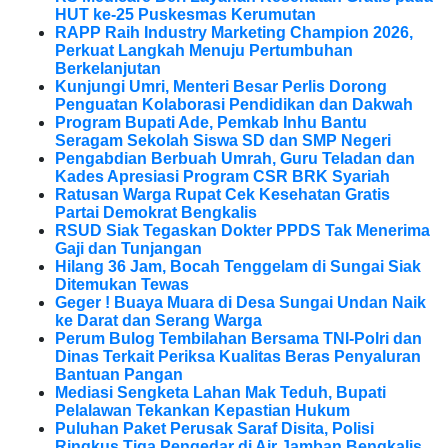
HUT ke-25 Puskesmas Kerumutan
RAPP Raih Industry Marketing Champion 2026,
Perkuat Langkah Menuju Pertumbuhan
Berkelanjutan
Kunjungi Umri, Menteri Besar Perlis Dorong
Penguatan Kolaborasi Pendidikan dan Dakwah
Program Bupati Ade, Pemkab Inhu Bantu
Seragam Sekolah Siswa SD dan SMP Negeri
Pengabdian Berbuah Umrah, Guru Teladan dan
Kades Apresiasi Program CSR BRK Syariah
Ratusan Warga Rupat Cek Kesehatan Gratis
Partai Demokrat Bengkalis
RSUD Siak Tegaskan Dokter PPDS Tak Menerima
Gaji dan Tunjangan
Hilang 36 Jam, Bocah Tenggelam di Sungai Siak
Ditemukan Tewas
Geger ! Buaya Muara di Desa Sungai Undan Naik
ke Darat dan Serang Warga
Perum Bulog Tembilahan Bersama TNI-Polri dan
Dinas Terkait Periksa Kualitas Beras Penyaluran
Bantuan Pangan
Mediasi Sengketa Lahan Mak Teduh, Bupati
Pelalawan Tekankan Kepastian Hukum
Puluhan Paket Perusak Saraf Disita, Polisi
Ringkus Tiga Pengedar di Air Jamban Bengkalis