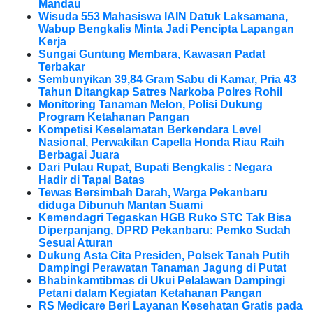
Mandau
Wisuda 553 Mahasiswa IAIN Datuk Laksamana,
Wabup Bengkalis Minta Jadi Pencipta Lapangan
Kerja
Sungai Guntung Membara, Kawasan Padat
Terbakar
Sembunyikan 39,84 Gram Sabu di Kamar, Pria 43
Tahun Ditangkap Satres Narkoba Polres Rohil
Monitoring Tanaman Melon, Polisi Dukung
Program Ketahanan Pangan
Kompetisi Keselamatan Berkendara Level
Nasional, Perwakilan Capella Honda Riau Raih
Berbagai Juara
Dari Pulau Rupat, Bupati Bengkalis : Negara
Hadir di Tapal Batas
Tewas Bersimbah Darah, Warga Pekanbaru
diduga Dibunuh Mantan Suami
Kemendagri Tegaskan HGB Ruko STC Tak Bisa
Diperpanjang, DPRD Pekanbaru: Pemko Sudah
Sesuai Aturan
Dukung Asta Cita Presiden, Polsek Tanah Putih
Dampingi Perawatan Tanaman Jagung di Putat
Bhabinkamtibmas di Ukui Pelalawan Dampingi
Petani dalam Kegiatan Ketahanan Pangan
RS Medicare Beri Layanan Kesehatan Gratis pada