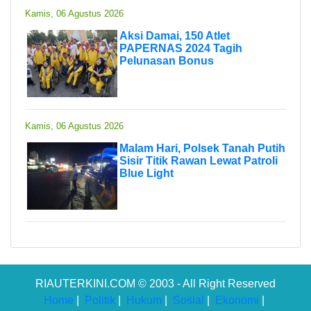
Kamis, 06 Agustus 2026
Aksi Damai, 150 Atlet
PAPERNAS 2024 Tagih
Pelunasan Bonus
Kamis, 06 Agustus 2026
Malam Hari, Polsek Tanah Putih
Sisir Titik Rawan Lewat Patroli
Blue Light
RIAUTERKINI.COM © 2003 - All Right Reserved
Home
|
Politik
|
Hukum
|
Sosial
|
Ekonomi
|