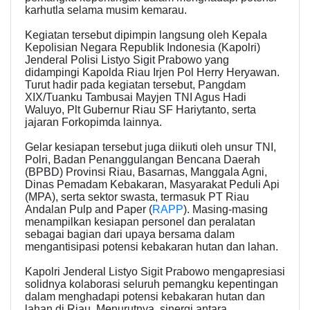
karhutla selama musim kemarau.
Kegiatan tersebut dipimpin langsung oleh Kepala
Kepolisian Negara Republik Indonesia (Kapolri)
Jenderal Polisi Listyo Sigit Prabowo yang
didampingi Kapolda Riau Irjen Pol Herry Heryawan.
Turut hadir pada kegiatan tersebut, Pangdam
XIX/Tuanku Tambusai Mayjen TNI Agus Hadi
Waluyo, Plt Gubernur Riau SF Hariytanto, serta
jajaran Forkopimda lainnya.
Gelar kesiapan tersebut juga diikuti oleh unsur TNI,
Polri, Badan Penanggulangan Bencana Daerah
(BPBD) Provinsi Riau, Basarnas, Manggala Agni,
Dinas Pemadam Kebakaran, Masyarakat Peduli Api
(MPA), serta sektor swasta, termasuk PT Riau
Andalan Pulp and Paper (
RAPP
). Masing-masing
menampilkan kesiapan personel dan peralatan
sebagai bagian dari upaya bersama dalam
mengantisipasi potensi kebakaran hutan dan lahan.
Kapolri Jenderal Listyo Sigit Prabowo mengapresiasi
solidnya kolaborasi seluruh pemangku kepentingan
dalam menghadapi potensi kebakaran hutan dan
lahan di Riau. Menurutnya, sinergi antara