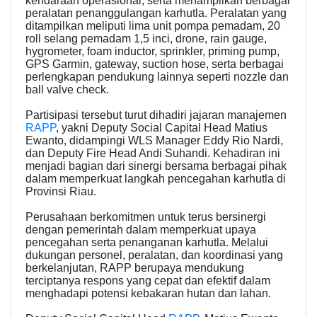
kendaraan operasional, serta menampilkan berbagai
peralatan penanggulangan karhutla. Peralatan yang
ditampilkan meliputi lima unit pompa pemadam, 20
roll selang pemadam 1,5 inci, drone, rain gauge,
hygrometer, foam inductor, sprinkler, priming pump,
GPS Garmin, gateway, suction hose, serta berbagai
perlengkapan pendukung lainnya seperti nozzle dan
ball valve check.
Partisipasi tersebut turut dihadiri jajaran manajemen
RAPP
, yakni Deputy Social Capital Head Matius
Ewanto, didampingi WLS Manager Eddy Rio Nardi,
dan Deputy Fire Head Andi Suhandi. Kehadiran ini
menjadi bagian dari sinergi bersama berbagai pihak
dalam memperkuat langkah pencegahan karhutla di
Provinsi Riau.
Perusahaan berkomitmen untuk terus bersinergi
dengan pemerintah dalam memperkuat upaya
pencegahan serta penanganan karhutla. Melalui
dukungan personel, peralatan, dan koordinasi yang
berkelanjutan, RAPP berupaya mendukung
terciptanya respons yang cepat dan efektif dalam
menghadapi potensi kebakaran hutan dan lahan.