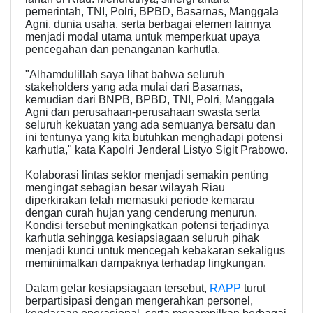
pemerintah, TNI, Polri, BPBD, Basarnas, Manggala
Agni, dunia usaha, serta berbagai elemen lainnya
menjadi modal utama untuk memperkuat upaya
pencegahan dan penanganan karhutla.
"Alhamdulillah saya lihat bahwa seluruh
stakeholders yang ada mulai dari Basarnas,
kemudian dari BNPB, BPBD, TNI, Polri, Manggala
Agni dan perusahaan-perusahaan swasta serta
seluruh kekuatan yang ada semuanya bersatu dan
ini tentunya yang kita butuhkan menghadapi potensi
karhutla," kata Kapolri Jenderal Listyo Sigit Prabowo.
Kolaborasi lintas sektor menjadi semakin penting
mengingat sebagian besar wilayah Riau
diperkirakan telah memasuki periode kemarau
dengan curah hujan yang cenderung menurun.
Kondisi tersebut meningkatkan potensi terjadinya
karhutla sehingga kesiapsiagaan seluruh pihak
menjadi kunci untuk mencegah kebakaran sekaligus
meminimalkan dampaknya terhadap lingkungan.
Dalam gelar kesiapsiagaan tersebut,
RAPP
turut
berpartisipasi dengan mengerahkan personel,