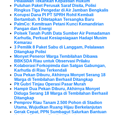
Pelalawan Tekankan Kepastian Hukum
Puluhan Paket Perusak Saraf Disita, Polisi
Ringkus Tiga Pengedar di Air Jamban Bengkalis
Korupsi Dana PI PT SPRH Rohil Kembali
Bertambah. 9 Ditetapkan Tersangka Baru
PalmCo: Kemitraan Petani Kunci Kemandirian
Pangan dan Energi
Polsek Tanah Putih Data Sumber Air Pemadaman
Karhutla, Perkuat Kesiapsiagaan Hadapi Musim
Kemarau
3 Pemilik 8 Paket Sabu di Langgam, Pelalawan
Ditangkap Polisi
Monyet Peneror Warga Tembilahan Dibawa
BBKSDA Riau untuk Observasi Prilaku
Kolaborasi Forkopimda dan Satgas Gabungan,
Karhutla di Riau Terkendali
Dua Pekan Diburu, Akhirnya Monyet Serang 18
Warga di Tembilahan Berhasil Ditangkap
Plt Gubri Tinjau Operasi Pasar Murah
Hampir Dua Pekan Diburu, Akhirnya Monyet
Diduga Serang 18 Warga di Tembilahan Berhasil
Ditangkap
Pemprov Riau Tanam 2.500 Pohon di Stadion
Utama, Wujudkan Ruang Hijau Berkelanjutan
Gerak Cepat, PPN Sumbagut Salurkan Bantuan