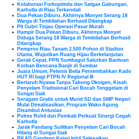
Kolaborasi Forkopimda dan Satgas Gabungan,
Karhutla di Riau Terkendali
Dua Pekan Diburu, Akhirnya Monyet Serang 18
Warga di Tembilahan Berhasil Ditangkap
Plt Gubri Tinjau Operasi Pasar Murah
Hampir Dua Pekan Diburu, Akhirnya Monyet
Diduga Serang 18 Warga di Tembilahan Berhasil
Ditangkap
Pemprov Riau Tanam 2.500 Pohon di Stadion
Utama, Wujudkan Ruang Hijau Berkelanjutan
Gerak Cepat, PPN Sumbagut Salurkan Bantuan
Korban Bencana Banjir di Sumbar
Juara Umum, Petenis Belia Persembahkan Kado
HUT RI bagi PTPN IV Regional III
Bertaruh Nyawa Tanpa Tabung Oksigen, Kisah
Penyelam Tradisional Cari Bocah Tenggelam di
Sungai Siak
Seragam Gratis untuk Murid SD dan SMP Negeri
Mulai Direalisasikan, Program Wako Agung
Disambut Antusias
Polres Rohil dan Pemkab Perkuat Sinergi Cegah
Karhutla
Jarak Pandang Sulitkan Penyelam Cari Bocah
Hilang di Sungai Siak
BKAD Gandeng Kejari Inhil Selesaikan