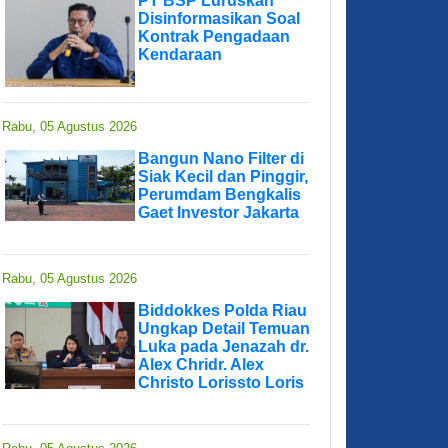
PT BSP Luruskan
Disinformasikan Soal
Kontrak Pengadaan
Kendaraan
Rabu, 05 Agustus 2026
Bangun Nano Filter di
Siak Kecil dan Pinggir,
Perumdam Bengkalis
Gaet Investor Jakarta
Rabu, 05 Agustus 2026
Biddokkes Polda Riau
Ungkap Detail Temuan
Luka pada Jenazah dr.
Alex Chridr. Alex
Christo Lorissto Loris