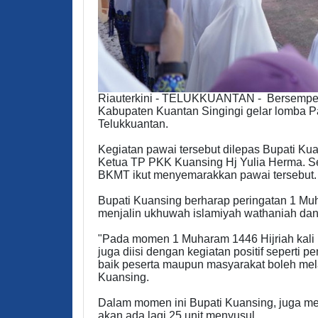
Riauterkini - TELUKKUANTAN - Bersempen
Kabupaten Kuantan Singingi gelar lomba P
Telukkuantan.
Kegiatan pawai tersebut dilepas Bupati Ku
Ketua TP PKK Kuansing Hj Yulia Herma. Se
BKMT ikut menyemarakkan pawai tersebut.
Bupati Kuansing berharap peringatan 1 Muh
menjalin ukhuwah islamiyah wathaniah dan
"Pada momen 1 Muharam 1446 Hijriah kali
juga diisi dengan kegiatan positif seperti p
baik peserta maupun masyarakat boleh mela
Kuansing.
Dalam momen ini Bupati Kuansing, juga m
akan ada lagi 25 unit menyusul.