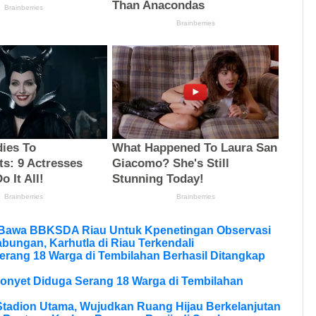
 Bawa BBKSDA Riau Untuk Kpenetingan Observasi
bungan, Karhutla di Riau Terkendali
erang 18 Warga di Tembilahan Berhasil Ditangkap
onyet Diduga Serang 18 Warga di Tembilahan
tadion Utama, Wujudkan Ruang Hijau Berkelanjutan