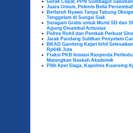
Gerak Cepat, PPN Sumbagut Salurkan
Juara Umum, Petenis Belia Persembah
Bertaruh Nyawa Tanpa Tabung Oksigen
Tenggelam di Sungai Siak
Seragam Gratis untuk Murid SD dan S
Agung Disambut Antusias
Polres Rohil dan Pemkab Perkuat Sine
Jarak Pandang Sulitkan Penyelam Cari
BKAD Gandeng Kejari Inhil Selesaika
Rp646 Juta
Fraksi PKB Inisiasi Ranperda Perlin
Matangkan Naskah Akademik
Pilih Apel Siaga, Kapolres Kuansing 