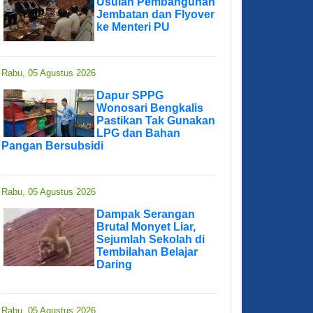
Usulan Pembangunan
Jembatan dan Flyover
ke Menteri PU
Rabu, 05 Agustus 2026
Dapur SPPG
Wonosari Bengkalis
Pastikan Tak Gunakan
LPG dan Bahan
Pangan Bersubsidi
Rabu, 05 Agustus 2026
Dampak Serangan
Brutal Monyet Liar,
Sejumlah Sekolah di
Tembilahan Belajar
Daring
Rabu, 05 Agustus 2026