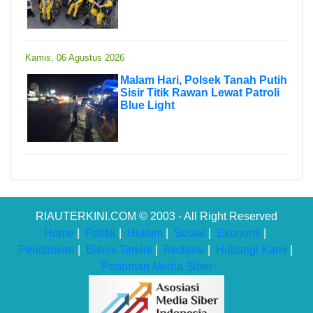
Kamis, 06 Agustus 2026
Malam Hari, Polsek Tanah Putih
Sisir Titik Rawan Lewat Patroli
Blue Light
RIAUTERKINI.COM © 2003 - All Right Reserved
Home
|
Politik
|
Hukum
|
Sosial
|
Ekonomi
|
Pendidikan
|
Bisnis Terkini
|
Redaksi
|
Hubungi Kami
|
Pedoman Media Siber