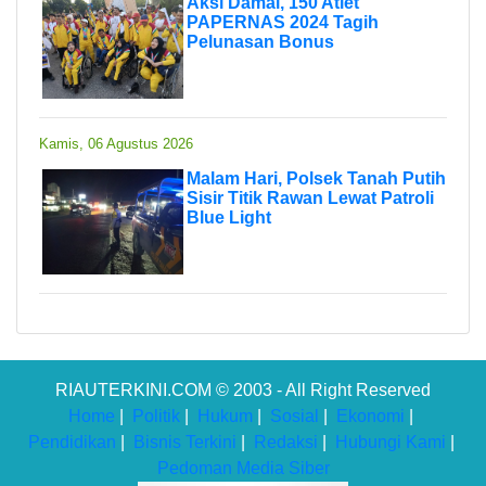
Aksi Damai, 150 Atlet
PAPERNAS 2024 Tagih
Pelunasan Bonus
Kamis, 06 Agustus 2026
Malam Hari, Polsek Tanah Putih
Sisir Titik Rawan Lewat Patroli
Blue Light
RIAUTERKINI.COM © 2003 - All Right Reserved
Home
|
Politik
|
Hukum
|
Sosial
|
Ekonomi
|
Pendidikan
|
Bisnis Terkini
|
Redaksi
|
Hubungi Kami
|
Pedoman Media Siber