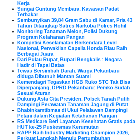
Kerja
Sungai Guntung Membara, Kawasan Padat
Terbakar
Sembunyikan 39,84 Gram Sabu di Kamar, Pria 43
Tahun Ditangkap Satres Narkoba Polres Rohil
Monitoring Tanaman Melon, Polisi Dukung
Program Ketahanan Pangan
Kompetisi Keselamatan Berkendara Level
Nasional, Perwakilan Capella Honda Riau Raih
Berbagai Juara
Dari Pulau Rupat, Bupati Bengkalis : Negara
Hadir di Tapal Batas
Tewas Bersimbah Darah, Warga Pekanbaru
diduga Dibunuh Mantan Suami
Kemendagri Tegaskan HGB Ruko STC Tak Bisa
Diperpanjang, DPRD Pekanbaru: Pemko Sudah
Sesuai Aturan
Dukung Asta Cita Presiden, Polsek Tanah Putih
Dampingi Perawatan Tanaman Jagung di Putat
Bhabinkamtibmas di Ukui Pelalawan Dampingi
Petani dalam Kegiatan Ketahanan Pangan
RS Medicare Beri Layanan Kesehatan Gratis pada
HUT ke-25 Puskesmas Kerumutan
RAPP Raih Industry Marketing Champion 2026,
Perkuat Langkah Menuju Pertumbuhan