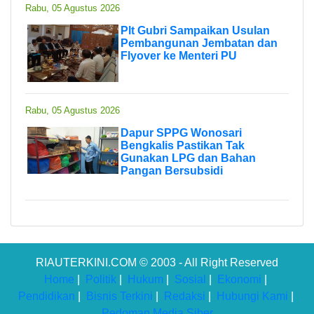
Rabu, 05 Agustus 2026
Plt Gubri Sampaikan Usulan
Pembangunan Jembatan dan
Flyover ke Menteri PU
Rabu, 05 Agustus 2026
Dapur SPPG Wonosari
Bengkalis Pastikan Tak
Gunakan LPG dan Bahan
Pangan Bersubsidi
RIAUTERKINI.COM © 2003 - All Right Reserved
Home
|
Politik
|
Hukum
|
Sosial
|
Ekonomi
|
Pendidikan
|
Bisnis Terkini
|
Redaksi
|
Hubungi Kami
|
Pedoman Media Siber