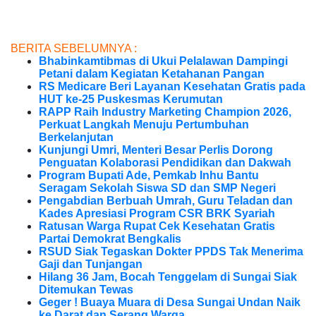
BERITA SEBELUMNYA :
Bhabinkamtibmas di Ukui Pelalawan Dampingi
Petani dalam Kegiatan Ketahanan Pangan
RS Medicare Beri Layanan Kesehatan Gratis pada
HUT ke-25 Puskesmas Kerumutan
RAPP Raih Industry Marketing Champion 2026,
Perkuat Langkah Menuju Pertumbuhan
Berkelanjutan
Kunjungi Umri, Menteri Besar Perlis Dorong
Penguatan Kolaborasi Pendidikan dan Dakwah
Program Bupati Ade, Pemkab Inhu Bantu
Seragam Sekolah Siswa SD dan SMP Negeri
Pengabdian Berbuah Umrah, Guru Teladan dan
Kades Apresiasi Program CSR BRK Syariah
Ratusan Warga Rupat Cek Kesehatan Gratis
Partai Demokrat Bengkalis
RSUD Siak Tegaskan Dokter PPDS Tak Menerima
Gaji dan Tunjangan
Hilang 36 Jam, Bocah Tenggelam di Sungai Siak
Ditemukan Tewas
Geger ! Buaya Muara di Desa Sungai Undan Naik
ke Darat dan Serang Warga