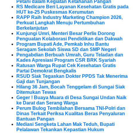
Petani dalam Kegiatan Ketahanan Pangan
RS Medicare Beri Layanan Kesehatan Gratis pada
HUT ke-25 Puskesmas Kerumutan
RAPP Raih Industry Marketing Champion 2026,
Perkuat Langkah Menuju Pertumbuhan
Berkelanjutan
Kunjungi Umri, Menteri Besar Perlis Dorong
Penguatan Kolaborasi Pendidikan dan Dakwah
Program Bupati Ade, Pemkab Inhu Bantu
Seragam Sekolah Siswa SD dan SMP Negeri
Pengabdian Berbuah Umrah, Guru Teladan dan
Kades Apresiasi Program CSR BRK Syariah
Ratusan Warga Rupat Cek Kesehatan Gratis
Partai Demokrat Bengkalis
RSUD Siak Tegaskan Dokter PPDS Tak Menerima
Gaji dan Tunjangan
Hilang 36 Jam, Bocah Tenggelam di Sungai Siak
Ditemukan Tewas
Geger ! Buaya Muara di Desa Sungai Undan Naik
ke Darat dan Serang Warga
Perum Bulog Tembilahan Bersama TNI-Polri dan
Dinas Terkait Periksa Kualitas Beras Penyaluran
Bantuan Pangan
Mediasi Sengketa Lahan Mak Teduh, Bupati
Pelalawan Tekankan Kepastian Hukum