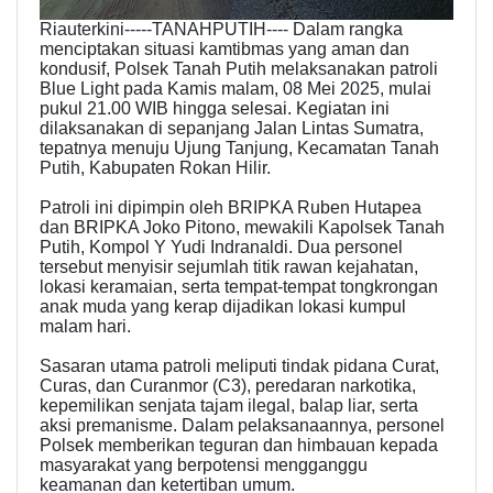
Riauterkini-----TANAHPUTIH---- Dalam rangka
menciptakan situasi kamtibmas yang aman dan
kondusif, Polsek Tanah Putih melaksanakan patroli
Blue Light pada Kamis malam, 08 Mei 2025, mulai
pukul 21.00 WIB hingga selesai. Kegiatan ini
dilaksanakan di sepanjang Jalan Lintas Sumatra,
tepatnya menuju Ujung Tanjung, Kecamatan Tanah
Putih, Kabupaten Rokan Hilir.
Patroli ini dipimpin oleh BRIPKA Ruben Hutapea
dan BRIPKA Joko Pitono, mewakili Kapolsek Tanah
Putih, Kompol Y Yudi Indranaldi. Dua personel
tersebut menyisir sejumlah titik rawan kejahatan,
lokasi keramaian, serta tempat-tempat tongkrongan
anak muda yang kerap dijadikan lokasi kumpul
malam hari.
Sasaran utama patroli meliputi tindak pidana Curat,
Curas, dan Curanmor (C3), peredaran narkotika,
kepemilikan senjata tajam ilegal, balap liar, serta
aksi premanisme. Dalam pelaksanaannya, personel
Polsek memberikan teguran dan himbauan kepada
masyarakat yang berpotensi mengganggu
keamanan dan ketertiban umum.