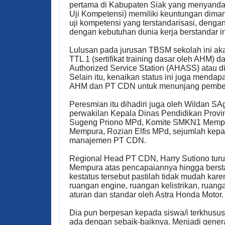
pertama di Kabupaten Siak yang menyandang
Uji Kompetensi) memiliki keuntungan dima
uji kompetensi yang terstandarisasi, dengan
dengan kebutuhan dunia kerja berstandar in
Lulusan pada jurusan TBSM sekolah ini aka
TTL 1 (sertifikat training dasar oleh AHM) da
Authorized Service Station (AHASS) atau d
Selain itu, kenaikan status ini juga mendap
AHM dan PT CDN untuk menunjang pembel
Peresmian itu dihadiri juga oleh Wildan 
perwakilan Kepala Dinas Pendidikan Prov
Sugeng Priono MPd, Komite SMKN1 Mempur
Mempura, Rozian Elfis MPd, sejumlah kepal
manajemen PT CDN.
Regional Head PT CDN, Harry Sutiono tur
Mempura atas pencapaiannya hingga bersta
kestatus tersebut pastilah tidak mudah ka
ruangan engine, ruangan kelistrikan, ruanga
aturan dan standar oleh Astra Honda Motor.
Dia pun berpesan kepada siswa/i terkhusus
ada dengan sebaik-baiknya. Menjadi gener