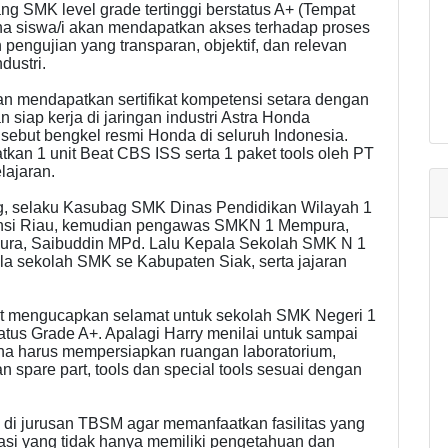
 SMK level grade tertinggi berstatus A+ (Tempat
na siswa/i akan mendapatkan akses terhadap proses
 pengujian yang transparan, objektif, dan relevan
dustri.
n mendapatkan sertifikat kompetensi setara dengan
n siap kerja di jaringan industri Astra Honda
isebut bengkel resmi Honda di seluruh Indonesia.
atkan 1 unit Beat CBS ISS serta 1 paket tools oleh PT
ajaran.
SAg, selaku Kasubag SMK Dinas Pendidikan Wilayah 1
insi Riau, kemudian pengawas SMKN 1 Mempura,
a, Saibuddin MPd. Lalu Kepala Sekolah SMK N 1
a sekolah SMK se Kabupaten Siak, serta jajaran
ut mengucapkan selamat untuk sekolah SMK Negeri 1
tus Grade A+. Apalagi Harry menilai untuk sampai
rena harus mempersiapkan ruangan laboratorium,
n spare part, tools dan special tools sesuai dengan
 di jurusan TBSM agar memanfaatkan fasilitas yang
asi yang tidak hanya memiliki pengetahuan dan