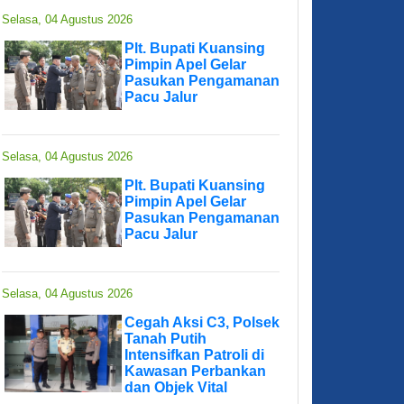
Selasa, 04 Agustus 2026
Plt. Bupati Kuansing
Pimpin Apel Gelar
Pasukan Pengamanan
Pacu Jalur
Selasa, 04 Agustus 2026
Plt. Bupati Kuansing
Pimpin Apel Gelar
Pasukan Pengamanan
Pacu Jalur
Selasa, 04 Agustus 2026
Cegah Aksi C3, Polsek
Tanah Putih
Intensifkan Patroli di
Kawasan Perbankan
dan Objek Vital