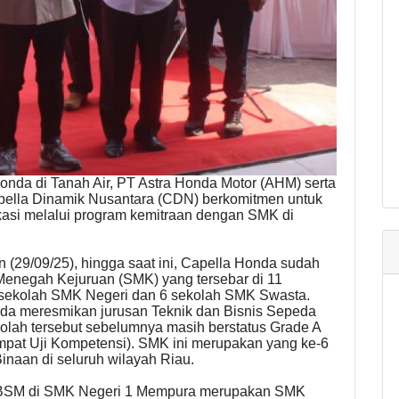
nda di Tanah Air, PT Astra Honda Motor (AHM) serta
pella Dinamik Nusantara (CDN) berkomitmen untuk
si melalui program kemitraan dengan SMK di
nin (29/09/25), hingga saat ini, Capella Honda sudah
enegah Kejuruan (SMK) yang tersebar di 11
20 sekolah SMK Negeri dan 6 sekolah SMK Swasta.
da meresmikan jurusan Teknik dan Bisnis Sepeda
lah tersebut sebelumnya masih berstatus Grade A
mpat Uji Kompetensi). SMK ini merupakan yang ke-6
Binaan di seluruh wilayah Riau.
 TBSM di SMK Negeri 1 Mempura merupakan SMK