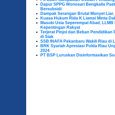
Dapur SPPG Wonosari Bengkalis Pas
Bersubsidi
Dampak Serangan Brutal Monyet Liar, 
Kuasa Hukum Rida K Liamsi Minta Da
Masuki Usia Seperempat Abad, LLMB 
Kepentingan Rakyat
Terjerat Pinjol dan Beban Pendidikan 
di Siak
SSB INAFA Pekanbaru Wakili Riau di 
BRK Syariah Apresiasi Polda Riau U
2024
PT BSP Luruskan Disinformasikan So