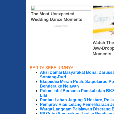
BERITA SEBELUMNYA :
Aksi Damai Masyarakat Bonai Darussa
Sontang-Duri
Ekspedisi Merah Putih, Satpolairud P
Bendera ke Nelayan
Polres Inhil Bersama Pemkab dan BK
Liar
Pantau Lahan Jagung 3 Hektare, Poli
Pemprov Riau Lelang Pemeliharaan Jem
Warga Langgam Pelalawan Diserang B
Plt Gubri Sampaikan Usulan Pembang