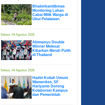
Bhabinkamtibmas
Monitoring Lahan
Cabai Milik Warga di
Ukui Pelalawan
Selasa, 04 Agustus 2026
Abimanyu Double
Winner Melesat
Kibarkan Merah Putih
di Thailand
Selasa, 04 Agustus 2026
Hadiri Kuliah Umum
Wamenkes, SF
Hariyanto Dorong
Kolaborasi Kampus
dan Pemerintah