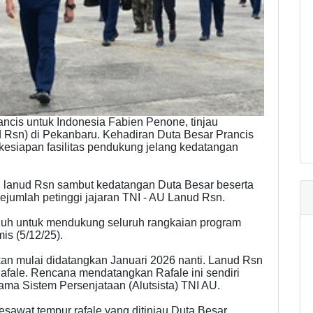
ncis untuk Indonesia Fabien Penone, tinjau
Rsn) di Pekanbaru. Kehadiran Duta Besar Prancis
kesiapan fasilitas pendukung jelang kedatangan
 lanud Rsn sambut kedatangan Duta Besar beserta
ejumlah petinggi jajaran TNI - AU Lanud Rsn.
uh untuk mendukung seluruh rangkaian program
is (5/12/25).
kan mulai didatangkan Januari 2026 nanti. Lanud Rsn
afale. Rencana mendatangkan Rafale ini sendiri
ama Sistem Persenjataan (Alutsista) TNI AU.
pesawat tempur rafale yang ditinjau Duta Besar