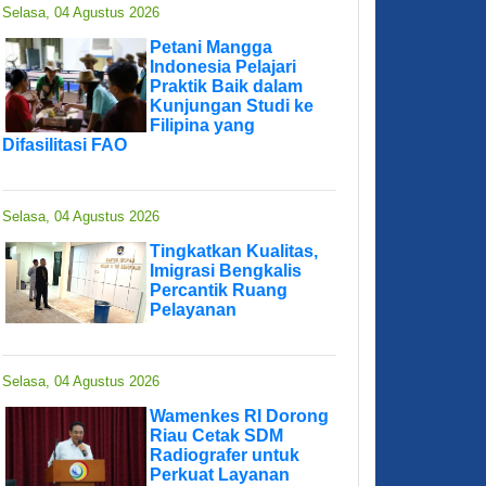
Selasa, 04 Agustus 2026
Petani Mangga
Indonesia Pelajari
Praktik Baik dalam
Kunjungan Studi ke
Filipina yang
Difasilitasi FAO
Selasa, 04 Agustus 2026
Tingkatkan Kualitas,
Imigrasi Bengkalis
Percantik Ruang
Pelayanan
Selasa, 04 Agustus 2026
Wamenkes RI Dorong
Riau Cetak SDM
Radiografer untuk
Perkuat Layanan