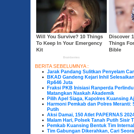
BERITA SEBELUMNYA :
Jarak Pandang Sulitkan Penyelam Cari
BKAD Gandeng Kejari Inhil Selesaika
Rp646 Juta
Fraksi PKB Inisiasi Ranperda Perlin
Matangkan Naskah Akademik
Pilih Apel Siaga, Kapolres Kuansing 
Harmoni Pemkab dan Polres Meranti: 
Putih
Aksi Damai, 150 Atlet PAPERNAS 202
Malam Hari, Polsek Tanah Putih Sisir T
Pemkab Kuansing Bentuk Tim Internal
Tim Gabungan Dikerahkan, Cari Seora