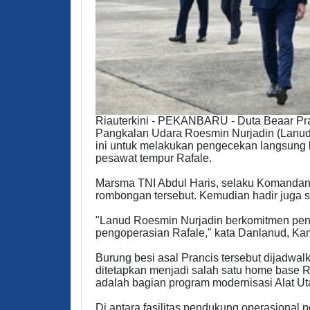
Riauterkini - PEKANBARU - Duta Beaar Pra
Pangkalan Udara Roesmin Nurjadin (Lanud 
ini untuk melakukan pengecekan langsung 
pesawat tempur Rafale.
Marsma TNI Abdul Haris, selaku Komandan
rombongan tersebut. Kemudian hadir juga s
"Lanud Roesmin Nurjadin berkomitmen pen
pengoperasian Rafale," kata Danlanud, Kam
Burung besi asal Prancis tersebut dijadwal
ditetapkan menjadi salah satu home base R
adalah bagian program modernisasi Alat Ut
Di antara fasilitas pendukung operasional 