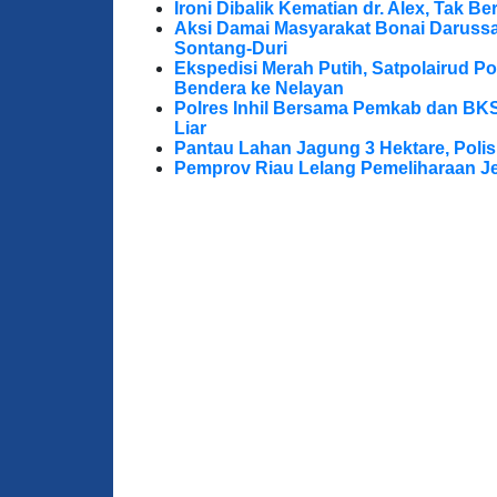
Ironi Dibalik Kematian dr. Alex, Tak Berg
Aksi Damai Masyarakat Bonai Darussa
Sontang-Duri
Ekspedisi Merah Putih, Satpolairud P
Bendera ke Nelayan
Polres Inhil Bersama Pemkab dan BK
Liar
Pantau Lahan Jagung 3 Hektare, Poli
Pemprov Riau Lelang Pemeliharaan Jem