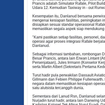
Prancis adalah Simulator Rafale, Pilot Bu
Udara 12. Kemudian Taxiway in - out Runw
Kesempatan itu, Danlanud bersama perwira
mengenai kesiapan fasilitas, peningkatan i
disiapkan sesuai standar operasional Rafa
memastikan segala aspek siap mendukung 
"Kami pastikan setiap fasilitas, personel,
operasi agar proses integrasi Rafale berjal
Danlanud.
Sebagai informasi tambahan, rombongan Dub
Besar Prancis, antara lain Erwan Lintant (
Persenjataan), Jules Irrmann (Konselor Ke
serta Martin Albert (Sekretaris Pertama Ked
Turut hadir pula perwakilan Dassault Aviati
Gillmann dan Febien Philippe Fullenwarth
negara dalam memastikan kesiapan operas
satu alutsista tercanggih dunia.
Sementara dari Lanud Rsn, Danlanud sela
Nurjadin turut hadir, antara lain Danwing U
Kadislog Kolonel Tek Afirus Nurul Fuadi, D