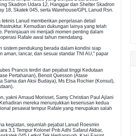
ilding Skadron Udara 12, Hanggar dan Shelter Skadron
ay 18, Skatek 045, serta Warehouse/GPL Lanud Rsn.
 teknis Lanud memberikan penjelasan detail
nfrastruktur. Kemudian dukungan lainya yang telah
le. Peninjauan ini menjadi momen penting dalam
operasi Rafale awal tahun mendatang.
 dan sistem pendukung berada dalam kondisi siap
an aman, lancar, dan sesuai standar TNI AU,” papar
es Prancis terdiri dari pejabat tinggi Kedutaan
Atase Pertahanan), Benoit Quesson (Atase
rja Sama dan Aksi Budaya), Ms Elsa Rochier (Konsul),
utaan).
on, yakni Arnaud Morisset, Samy Christian Paul Ajlani
. Kehadiran mereka menunjukkan keseriusan kedua
ional pesawat tempur Rafale yang merupakan salah
ma kegiatan, sejumlah pejabat Lanud Roesmin
dara 3.1 Tempur Kolonel Pnb Adhi Safarul Akbar,
anskatek 045 Letkol Tek Herliansyah, Kasi Fasint