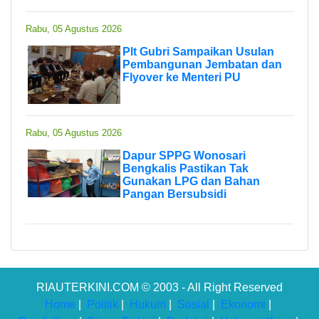
Rabu, 05 Agustus 2026
Plt Gubri Sampaikan Usulan
Pembangunan Jembatan dan
Flyover ke Menteri PU
Rabu, 05 Agustus 2026
Dapur SPPG Wonosari
Bengkalis Pastikan Tak
Gunakan LPG dan Bahan
Pangan Bersubsidi
RIAUTERKINI.COM © 2003 - All Right Reserved
Home
|
Politik
|
Hukum
|
Sosial
|
Ekonomi
|