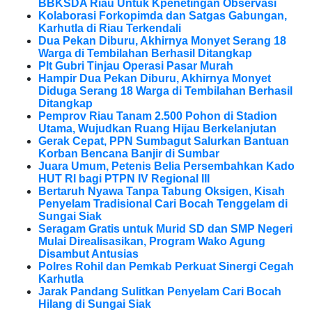
BBKSDA Riau Untuk Kpenetingan Observasi
Kolaborasi Forkopimda dan Satgas Gabungan,
Karhutla di Riau Terkendali
Dua Pekan Diburu, Akhirnya Monyet Serang 18
Warga di Tembilahan Berhasil Ditangkap
Plt Gubri Tinjau Operasi Pasar Murah
Hampir Dua Pekan Diburu, Akhirnya Monyet
Diduga Serang 18 Warga di Tembilahan Berhasil
Ditangkap
Pemprov Riau Tanam 2.500 Pohon di Stadion
Utama, Wujudkan Ruang Hijau Berkelanjutan
Gerak Cepat, PPN Sumbagut Salurkan Bantuan
Korban Bencana Banjir di Sumbar
Juara Umum, Petenis Belia Persembahkan Kado
HUT RI bagi PTPN IV Regional III
Bertaruh Nyawa Tanpa Tabung Oksigen, Kisah
Penyelam Tradisional Cari Bocah Tenggelam di
Sungai Siak
Seragam Gratis untuk Murid SD dan SMP Negeri
Mulai Direalisasikan, Program Wako Agung
Disambut Antusias
Polres Rohil dan Pemkab Perkuat Sinergi Cegah
Karhutla
Jarak Pandang Sulitkan Penyelam Cari Bocah
Hilang di Sungai Siak