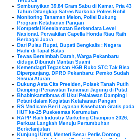
Terbakar
Sembunyikan 39,84 Gram Sabu di Kamar, Pria 43
Tahun Ditangkap Satres Narkoba Polres Rohil
Monitoring Tanaman Melon, Polisi Dukung
Program Ketahanan Pangan
Kompetisi Keselamatan Berkendara Level
Nasional, Perwakilan Capella Honda Riau Raih
Berbagai Juara
Dari Pulau Rupat, Bupati Bengkalis : Negara
Hadir di Tapal Batas
Tewas Bersimbah Darah, Warga Pekanbaru
diduga Dibunuh Mantan Suami
Kemendagri Tegaskan HGB Ruko STC Tak Bisa
Diperpanjang, DPRD Pekanbaru: Pemko Sudah
Sesuai Aturan
Dukung Asta Cita Presiden, Polsek Tanah Putih
Dampingi Perawatan Tanaman Jagung di Putat
Bhabinkamtibmas di Ukui Pelalawan Dampingi
Petani dalam Kegiatan Ketahanan Pangan
RS Medicare Beri Layanan Kesehatan Gratis pada
HUT ke-25 Puskesmas Kerumutan
RAPP Raih Industry Marketing Champion 2026,
Perkuat Langkah Menuju Pertumbuhan
Berkelanjutan
Kunjungi Umri, Menteri Besar Perlis Dorong