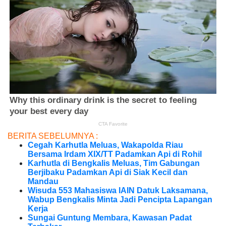
BERITA SEBELUMNYA :
Cegah Karhutla Meluas, Wakapolda Riau
Bersama Irdam XIX/TT Padamkan Api di Rohil
Karhutla di Bengkalis Meluas, Tim Gabungan
Berjibaku Padamkan Api di Siak Kecil dan
Mandau
Wisuda 553 Mahasiswa IAIN Datuk Laksamana,
Wabup Bengkalis Minta Jadi Pencipta Lapangan
Kerja
Sungai Guntung Membara, Kawasan Padat