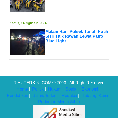
Kamis, 06 Agustus 2026
Malam Hari, Polsek Tanah Putih
Sisir Titik Rawan Lewat Patroli
Blue Light
RIAUTERKINI.COM © 2003 - All Right Reserved
Home
|
Politik
|
Hukum
|
Sosial
|
Ekonomi
|
Pendidikan
|
Bisnis Terkini
|
Redaksi
|
Hubungi Kami
|
Pedoman Media Siber