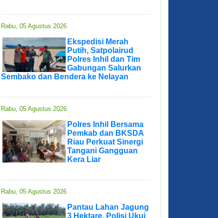
Rabu, 05 Agustus 2026
Ekspedisi Merah
Putih, Satpolairud
Polres Inhil dan Tim
Gabungan Salurkan
Sembako dan Bendera ke Nelayan
Rabu, 05 Agustus 2026
Polres Inhil Bersama
Pemkab dan BKSDA
Riau Perkuat Sinergi
Tangani Gangguan
Kera Liar
Rabu, 05 Agustus 2026
Pantau Lahan Jagung
3 Hektare, Polisi Ukui