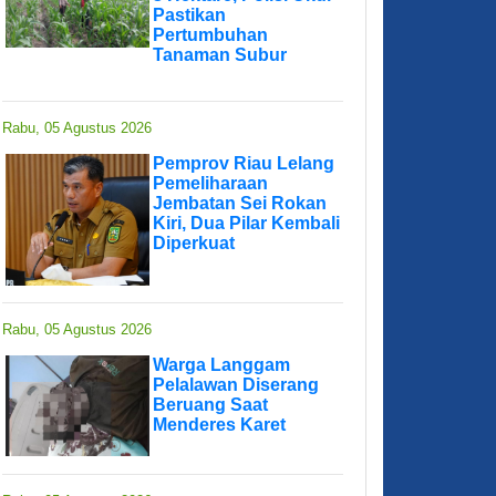
Pastikan
Pertumbuhan
Tanaman Subur
Rabu, 05 Agustus 2026
Pemprov Riau Lelang
Pemeliharaan
Jembatan Sei Rokan
Kiri, Dua Pilar Kembali
Diperkuat
Rabu, 05 Agustus 2026
Warga Langgam
Pelalawan Diserang
Beruang Saat
Menderes Karet