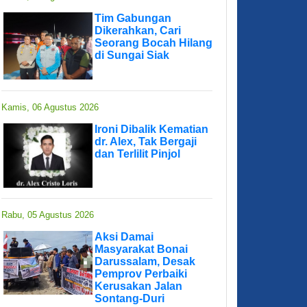
Tim Gabungan
Dikerahkan, Cari
Seorang Bocah Hilang
di Sungai Siak
Kamis, 06 Agustus 2026
Ironi Dibalik Kematian
dr. Alex, Tak Bergaji
dan Terlilit Pinjol
Rabu, 05 Agustus 2026
Aksi Damai
Masyarakat Bonai
Darussalam, Desak
Pemprov Perbaiki
Kerusakan Jalan
Sontang-Duri