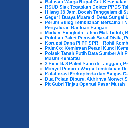
Ratusan Warga Rupat Cek Kesehatan G
RSUD Siak Tegaskan Dokter PPDS Tak
Hilang 36 Jam, Bocah Tenggelam di S
Geger ! Buaya Muara di Desa Sungai 
Perum Bulog Tembilahan Bersama TNI-P
Penyaluran Bantuan Pangan
Mediasi Sengketa Lahan Mak Teduh, 
Puluhan Paket Perusak Saraf Disita, P
Korupsi Dana PI PT SPRH Rohil Kemba
PalmCo: Kemitraan Petani Kunci Kem
Polsek Tanah Putih Data Sumber Air 
Musim Kemarau
3 Pemilik 8 Paket Sabu di Langgam, Pe
Monyet Peneror Warga Tembilahan Di
Kolaborasi Forkopimda dan Satgas Ga
Dua Pekan Diburu, Akhirnya Monyet S
Plt Gubri Tinjau Operasi Pasar Murah