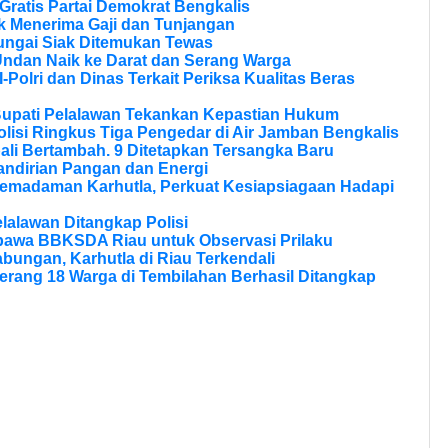
ratis Partai Demokrat Bengkalis
 Menerima Gaji dan Tunjangan
ungai Siak Ditemukan Tewas
Undan Naik ke Darat dan Serang Warga
olri dan Dinas Terkait Periksa Kualitas Beras
Bupati Pelalawan Tekankan Kepastian Hukum
olisi Ringkus Tiga Pengedar di Air Jamban Bengkalis
li Bertambah. 9 Ditetapkan Tersangka Baru
andirian Pangan dan Energi
Pemadaman Karhutla, Perkuat Kesiapsiagaan Hadapi
lalawan Ditangkap Polisi
bawa BBKSDA Riau untuk Observasi Prilaku
bungan, Karhutla di Riau Terkendali
erang 18 Warga di Tembilahan Berhasil Ditangkap