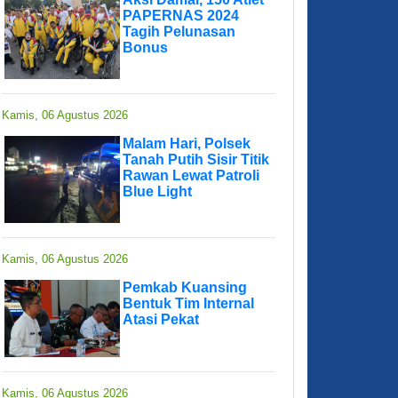
PAPERNAS 2024
Tagih Pelunasan
Bonus
Kamis, 06 Agustus 2026
Malam Hari, Polsek
Tanah Putih Sisir Titik
Rawan Lewat Patroli
Blue Light
Kamis, 06 Agustus 2026
Pemkab Kuansing
Bentuk Tim Internal
Atasi Pekat
Kamis, 06 Agustus 2026