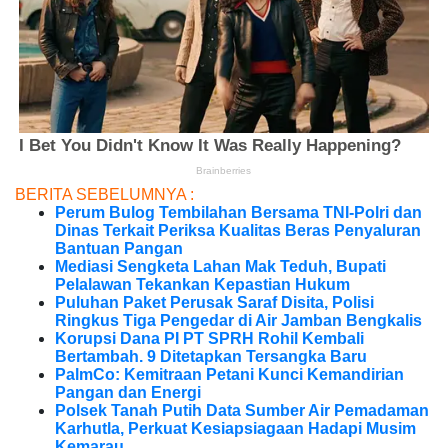
BERITA SEBELUMNYA :
Perum Bulog Tembilahan Bersama TNI-Polri dan
Dinas Terkait Periksa Kualitas Beras Penyaluran
Bantuan Pangan
Mediasi Sengketa Lahan Mak Teduh, Bupati
Pelalawan Tekankan Kepastian Hukum
Puluhan Paket Perusak Saraf Disita, Polisi
Ringkus Tiga Pengedar di Air Jamban Bengkalis
Korupsi Dana PI PT SPRH Rohil Kembali
Bertambah. 9 Ditetapkan Tersangka Baru
PalmCo: Kemitraan Petani Kunci Kemandirian
Pangan dan Energi
Polsek Tanah Putih Data Sumber Air Pemadaman
Karhutla, Perkuat Kesiapsiagaan Hadapi Musim
Kemarau