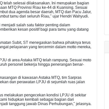
telah selesai dilaksanakan. Ini merupakan bagian
aan MTQ Provinsi Riau ke-44 di Kuansing. Sesuai
mbut dua agenda besar daerah, MTQ dan Pacu Jalur,
mbut tamu dari seluruh Riau," ujar Hendri Wahyudi.
enjadi salah satu faktor penting dalam
erikan kesan positif bagi para tamu yang datang
amatan Subit, ST menegaskan bahwa pihaknya terus
gat pelayanan yang tercermin dalam motto mereka,
 PJU di area Astaka MTQ telah rampung. Sesuai moto
uruh personel bekerja hingga penerangan benar-
masangan di kawasan Astaka MTQ, tim Sarpras
ekan dan perawatan LPJU di sejumlah ruas jalan
us melakukan pengecekan kondisi LPJU di sekitar
kami hidupkan kembali sebagai bagian dari
jadi tanggung jawab Dinas Perhubungan," jelasnya.