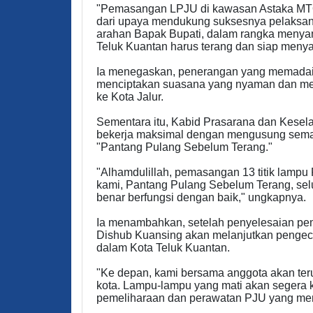
"Pemasangan LPJU di kawasan Astaka MTQ 
dari upaya mendukung suksesnya pelaksan
arahan Bapak Bupati, dalam rangka menya
Teluk Kuantan harus terang dan siap menya
Ia menegaskan, penerangan yang memadai m
menciptakan suasana yang nyaman dan memb
ke Kota Jalur.
Sementara itu, Kabid Prasarana dan Kesel
bekerja maksimal dengan mengusung seman
"Pantang Pulang Sebelum Terang."
"Alhamdulillah, pemasangan 13 titik lampu
kami, Pantang Pulang Sebelum Terang, sel
benar berfungsi dengan baik," ungkapnya.
Ia menambahkan, setelah penyelesaian pe
Dishub Kuansing akan melanjutkan pengec
dalam Kota Teluk Kuantan.
"Ke depan, kami bersama anggota akan ter
kota. Lampu-lampu yang mati akan segera 
pemeliharaan dan perawatan PJU yang men