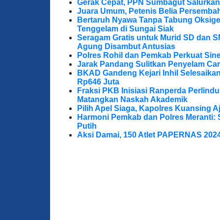
Gerak Cepat, PPN Sumbagut Salurkan
Juara Umum, Petenis Belia Persembah
Bertaruh Nyawa Tanpa Tabung Oksigen
Tenggelam di Sungai Siak
Seragam Gratis untuk Murid SD dan S
Agung Disambut Antusias
Polres Rohil dan Pemkab Perkuat Sine
Jarak Pandang Sulitkan Penyelam Cari
BKAD Gandeng Kejari Inhil Selesaika
Rp646 Juta
Fraksi PKB Inisiasi Ranperda Perlin
Matangkan Naskah Akademik
Pilih Apel Siaga, Kapolres Kuansing 
Harmoni Pemkab dan Polres Meranti: 
Putih
Aksi Damai, 150 Atlet PAPERNAS 202