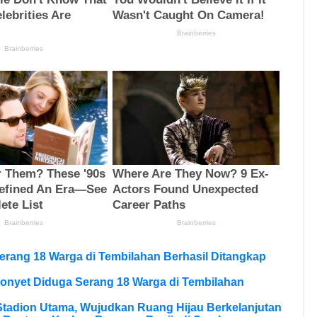
erang 18 Warga di Tembilahan Berhasil Ditangkap
onyet Diduga Serang 18 Warga di Tembilahan
tadion Utama, Wujudkan Ruang Hijau Berkelanjutan