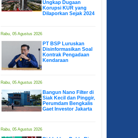
Ungkap Dugaan
Korupsi KUR yang
Dilaporkan Sejak 2024
Rabu, 05 Agustus 2026
PT BSP Luruskan
Disinformasikan Soal
Kontrak Pengadaan
Kendaraan
Rabu, 05 Agustus 2026
Bangun Nano Filter di
Siak Kecil dan Pinggir,
Perumdam Bengkalis
Gaet Investor Jakarta
Rabu, 05 Agustus 2026