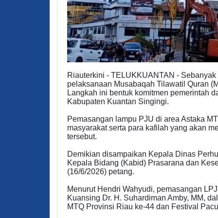
Riauterkini - TELUKKUANTAN - Sebanyak 13
pelaksanaan Musabaqah Tilawatil Quran (M
Langkah ini bentuk komitmen pemerintah da
Kabupaten Kuantan Singingi.
Pemasangan lampu PJU di area Astaka M
masyarakat serta para kafilah yang akan men
tersebut.
Demikian disampaikan Kepala Dinas Perhu
Kepala Bidang (Kabid) Prasarana dan Kese
(16/6/2026) petang.
Menurut Hendri Wahyudi, pemasangan LPJU 
Kuansing Dr. H. Suhardiman Amby, MM, da
MTQ Provinsi Riau ke-44 dan Festival Pacu