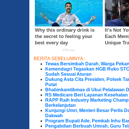
BERITA SEBELUMNYA :
Tewas Bersimbah Darah, Warga Peka
Kemendagri Tegaskan HGB Ruko STC 
Sudah Sesuai Aturan
Dukung Asta Cita Presiden, Polsek T
Putat
Bhabinkamtibmas di Ukui Pelalawan 
RS Medicare Beri Layanan Kesehatan
RAPP Raih Industry Marketing Champ
Berkelanjutan
Kunjungi Umri, Menteri Besar Perlis 
Dakwah
Program Bupati Ade, Pemkab Inhu Ba
Pengabdian Berbuah Umrah, Guru Te