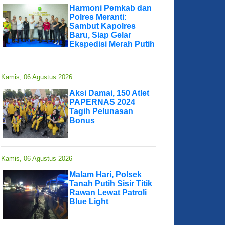
Harmoni Pemkab dan
Polres Meranti:
Sambut Kapolres
Baru, Siap Gelar
Ekspedisi Merah Putih
Kamis, 06 Agustus 2026
Aksi Damai, 150 Atlet
PAPERNAS 2024
Tagih Pelunasan
Bonus
Kamis, 06 Agustus 2026
Malam Hari, Polsek
Tanah Putih Sisir Titik
Rawan Lewat Patroli
Blue Light