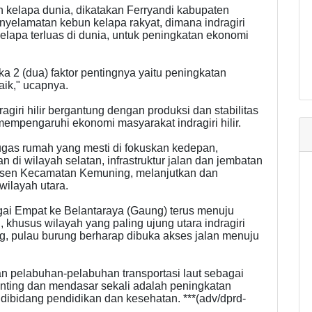
 kelapa dunia, dikatakan Ferryandi kabupaten
r penyelamatan kebun kelapa rakyat, dimana indragiri
lapa terluas di dunia, untuk peningkatan ekonomi
a 2 (dua) faktor pentingnya yaitu peningkatan
aik," ucapnya.
agiri hilir bergantung dengan produksi dan stabilitas
i mempengaruhi ekonomi masyarakat indragiri hilir.
 tugas rumah yang mesti di fokuskan kedepan,
 di wilayah selatan, infrastruktur jalan dan jembatan
nsen Kecamatan Kemuning, melanjutkan dan
ilayah utara.
gai Empat ke Belantaraya (Gaung) terus menuju
husus wilayah yang paling ujung utara indragiri
ng, pulau burung berharap dibuka akses jalan menuju
an pelabuhan-pelabuhan transportasi laut sebagai
enting dan mendasar sekali adalah peningkatan
 dibidang pendidikan dan kesehatan. ***(adv/dprd-