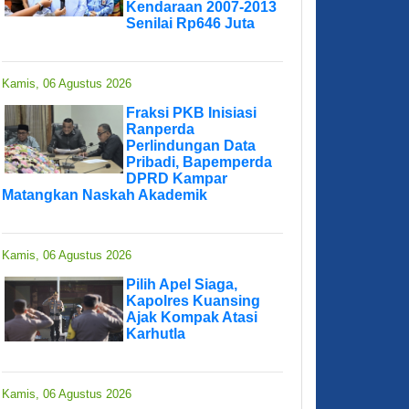
Kendaraan 2007-2013
Senilai Rp646 Juta
Kamis, 06 Agustus 2026
Fraksi PKB Inisiasi
Ranperda
Perlindungan Data
Pribadi, Bapemperda
DPRD Kampar
Matangkan Naskah Akademik
Kamis, 06 Agustus 2026
Pilih Apel Siaga,
Kapolres Kuansing
Ajak Kompak Atasi
Karhutla
Kamis, 06 Agustus 2026