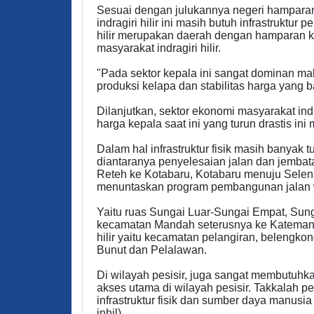
Sesuai dengan julukannya negeri hamparan
indragiri hilir ini masih butuh infrastruktu
hilir merupakan daerah dengan hamparan ke
masyarakat indragiri hilir.
"Pada sektor kepala ini sangat dominan mak
produksi kelapa dan stabilitas harga yang b
Dilanjutkan, sektor ekonomi masyarakat indr
harga kepala saat ini yang turun drastis in
Dalam hal infrastruktur fisik masih banyak
diantaranya penyelesaian jalan dan jembatan
Reteh ke Kotabaru, Kotabaru menuju Sele
menuntaskan program pembangunan jalan w
Yaitu ruas Sungai Luar-Sungai Empat, Sun
kecamatan Mandah seterusnya ke Kateman, k
hilir yaitu kecamatan pelangiran, belengko
Bunut dan Pelalawan.
Di wilayah pesisir, juga sangat membutuhk
akses utama di wilayah pesisir. Takkalah p
infrastruktur fisik dan sumber daya manusia
inhil)