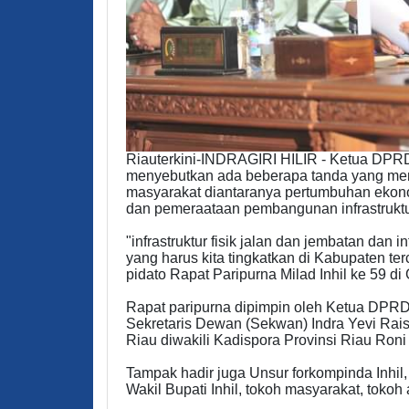
Riauterkini-INDRAGIRI HILIR - Ketua DPRD 
menyebutkan ada beberapa tanda yang men
masyarakat diantaranya pertumbuhan ekonomi
dan pemeraataan pembangunan infrastruktu
"infrastruktur fisik jalan dan jembatan dan 
yang harus kita tingkatkan di Kabupaten ter
pidato Rapat Paripurna Milad Inhil ke 59 di
Rapat paripurna dipimpin oleh Ketua DPRD I
Sekretaris Dewan (Sekwan) Indra Yevi Rais 
Riau diwakili Kadispora Provinsi Riau Ron
Tampak hadir juga Unsur forkompinda Inhil
Wakil Bupati Inhil, tokoh masyarakat, tok