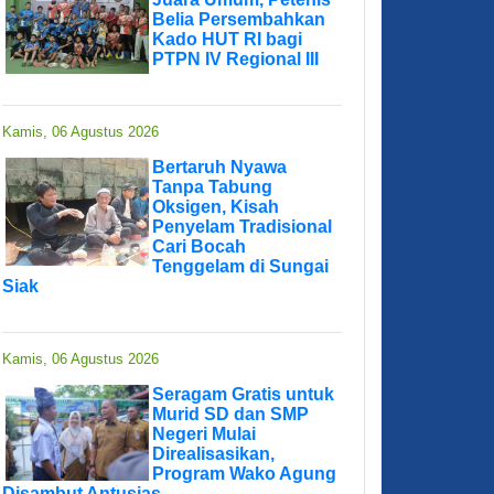
Belia Persembahkan
Kado HUT RI bagi
PTPN IV Regional III
Kamis, 06 Agustus 2026
Bertaruh Nyawa
Tanpa Tabung
Oksigen, Kisah
Penyelam Tradisional
Cari Bocah
Tenggelam di Sungai
Siak
Kamis, 06 Agustus 2026
Seragam Gratis untuk
Murid SD dan SMP
Negeri Mulai
Direalisasikan,
Program Wako Agung
Disambut Antusias