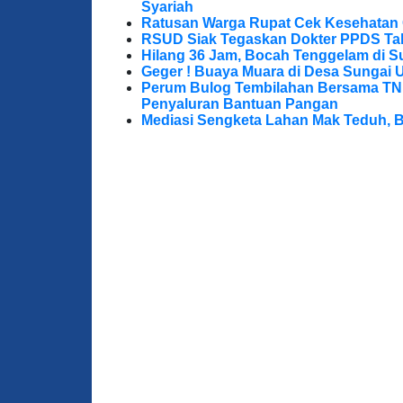
Syariah
Ratusan Warga Rupat Cek Kesehatan G
RSUD Siak Tegaskan Dokter PPDS Tak
Hilang 36 Jam, Bocah Tenggelam di S
Geger ! Buaya Muara di Desa Sungai 
Perum Bulog Tembilahan Bersama TNI-P
Penyaluran Bantuan Pangan
Mediasi Sengketa Lahan Mak Teduh, 