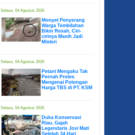
Selasa, 04 Agustus 2026
Monyet Penyerang
Warga Tembilahan
Bikin Resah, Ciri-
cirinya Masih Jadi
Misteri
Selasa, 04 Agustus 2026
Petani Mengaku Tak
Pernah Protes
Mengenai Potongan
Harga TBS di PT. KSM
Selasa, 04 Agustus 2026
Duka Konservasi
Riau, Gajah
Legendaris Jovi Mati
Setelah 34 Hari