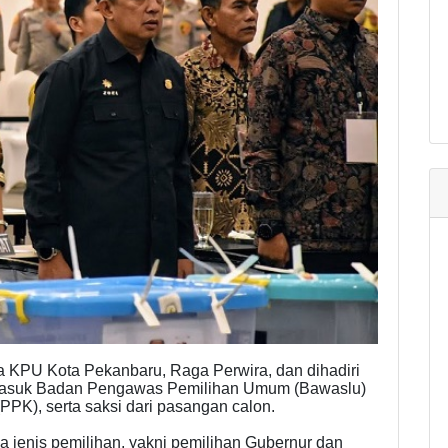
a KPU Kota Pekanbaru, Raga Perwira, dan dihadiri
rmasuk Badan Pengawas Pemilihan Umum (Bawaslu)
PK), serta saksi dari pasangan calon.
ua jenis pemilihan, yakni pemilihan Gubernur dan