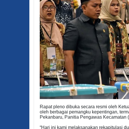
Rapat pleno dibuka secara resmi oleh Ketu
oleh berbagai pemangku kepentingan, te
Pekanbaru, Panitia Pengawas Kecamatan (P
“Hari ini kami melaksanakan rekapitulasi d