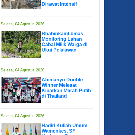
Dirawat Intensif
Selasa, 04 Agustus 2026
Bhabinkamtibmas
Monitoring Lahan
Cabai Milik Warga di
Ukui Pelalawan
Selasa, 04 Agustus 2026
Abimanyu Double
Winner Melesat
Kibarkan Merah Putih
di Thailand
Selasa, 04 Agustus 2026
Hadiri Kuliah Umum
Wamenkes, SF