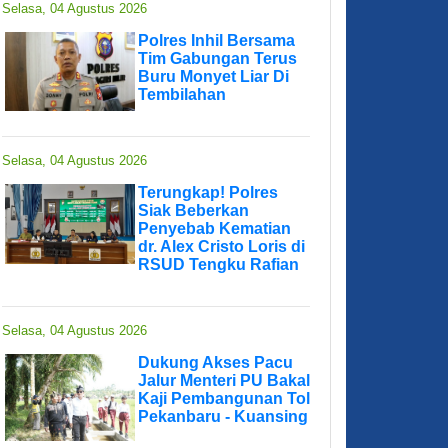
Selasa, 04 Agustus 2026
Polres Inhil Bersama
Tim Gabungan Terus
Buru Monyet Liar Di
Tembilahan
Selasa, 04 Agustus 2026
Terungkap! Polres
Siak Beberkan
Penyebab Kematian
dr. Alex Cristo Loris di
RSUD Tengku Rafian
Selasa, 04 Agustus 2026
Dukung Akses Pacu
Jalur Menteri PU Bakal
Kaji Pembangunan Tol
Pekanbaru - Kuansing