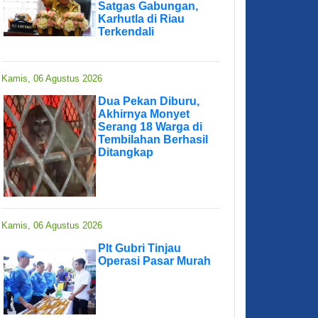
Satgas Gabungan,
Karhutla di Riau
Terkendali
Kamis, 06 Agustus 2026
Dua Pekan Diburu,
Akhirnya Monyet
Serang 18 Warga di
Tembilahan Berhasil
Ditangkap
Kamis, 06 Agustus 2026
Plt Gubri Tinjau
Operasi Pasar Murah