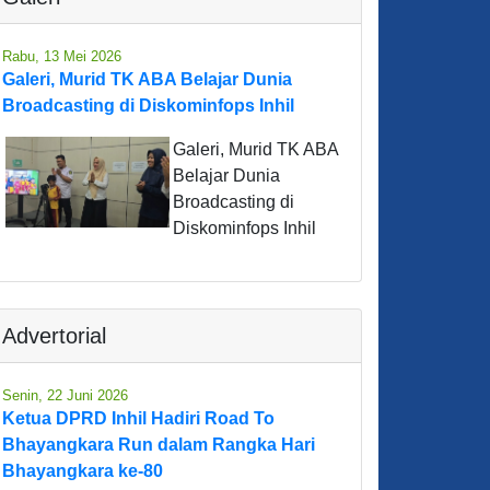
Rabu, 13 Mei 2026
Galeri, Murid TK ABA Belajar Dunia
Broadcasting di Diskominfops Inhil
Galeri, Murid TK ABA
Belajar Dunia
Broadcasting di
Diskominfops Inhil
Advertorial
Senin, 22 Juni 2026
Ketua DPRD Inhil Hadiri Road To
Bhayangkara Run dalam Rangka Hari
Bhayangkara ke-80