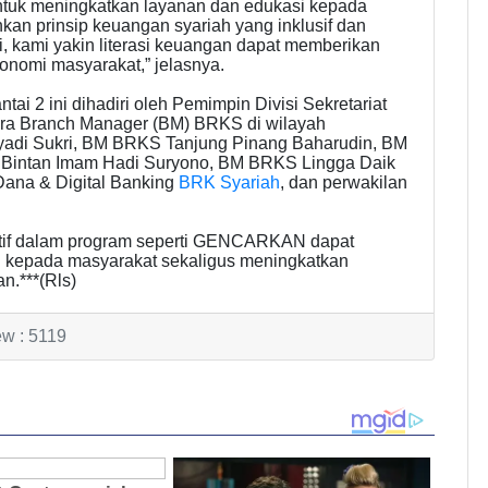
ntuk meningkatkan layanan dan edukasi kepada
n prinsip keuangan syariah yang inklusif dan
ni, kami yakin literasi keuangan dapat memberikan
konomi masyarakat,” jelasnya.
ai 2 ini dihadiri oleh Pemimpin Divisi Sekretariat
ara Branch Manager (BM) BRKS di wilayah
yadi Sukri, BM BRKS Tanjung Pinang Baharudin, BM
Bintan Imam Hadi Suryono, BM BRKS Lingga Daik
 Dana & Digital Banking
BRK Syariah
, dan perwakilan
ktif dalam program seperti GENCARKAN dapat
kepada masyarakat sekaligus meningkatkan
n.***(Rls)
ew : 5119