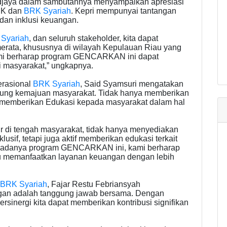
djaya dalam sambutannya menyampaikan apresiasi
OJK dan
BRK Syariah
. Kepri mempunyai tantangan
 dan inklusi keuangan.
Syariah
, dan seluruh stakeholder, kita dapat
merata, khususnya di wilayah Kepulauan Riau yang
 Kami berharap program GENCARKAN ini dapat
i masyarakat,” ungkapnya.
erasional
BRK Syariah
, Said Syamsuri mengatakan
ukung kemajuan masyarakat. Tidak hanya memberikan
a memberikan Edukasi kepada masyarakat dalam hal
r di tengah masyarakat, tidak hanya menyediakan
usif, tetapi juga aktif memberikan edukasi terkait
n adanya program GENCARKAN ini, kami berharap
u memanfaatkan layanan keuangan dengan lebih
BRK Syariah
, Fajar Restu Febriansyah
gan adalah tanggung jawab bersama. Dengan
sinergi kita dapat memberikan kontribusi signifikan