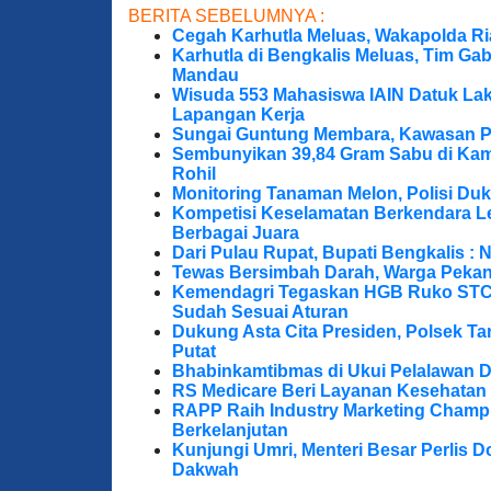
BERITA SEBELUMNYA :
Cegah Karhutla Meluas, Wakapolda Ri
Karhutla di Bengkalis Meluas, Tim Ga
Mandau
Wisuda 553 Mahasiswa IAIN Datuk Lak
Lapangan Kerja
Sungai Guntung Membara, Kawasan P
Sembunyikan 39,84 Gram Sabu di Kama
Rohil
Monitoring Tanaman Melon, Polisi D
Kompetisi Keselamatan Berkendara Le
Berbagai Juara
Dari Pulau Rupat, Bupati Bengkalis : 
Tewas Bersimbah Darah, Warga Peka
Kemendagri Tegaskan HGB Ruko STC 
Sudah Sesuai Aturan
Dukung Asta Cita Presiden, Polsek T
Putat
Bhabinkamtibmas di Ukui Pelalawan 
RS Medicare Beri Layanan Kesehatan
RAPP Raih Industry Marketing Champ
Berkelanjutan
Kunjungi Umri, Menteri Besar Perlis 
Dakwah