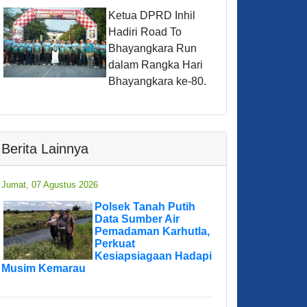
Ketua DPRD Inhil
Hadiri Road To
Bhayangkara Run
dalam Rangka Hari
Bhayangkara ke-80.
Berita Lainnya
Jumat, 07 Agustus 2026
Polsek Tanah Putih
Data Sumber Air
Pemadaman Karhutla,
Perkuat
Kesiapsiagaan Hadapi
Musim Kemarau