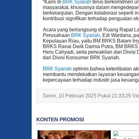
“Kami di
BRK Syariah
terus berkomitmen u
masyarakat, khususnya dalam mengedepanka
berkelanjutan. Dengan kolaborasi seperti i
kontribusi signifikan terhadap penguatan e
Acara yang berlangsung di Ruang Rapat Lant
Perusahaan
BRK Syariah
, Edi Wardana, p
Kepulauan Riau, yaitu BM BRKS Batam Irs
BRKS Ranai Dwik Darma Putra, BM BRKS 
Heru Cahyadi, serta perwakilan dari Divisi
dari Divisi Konsumer BRK Syariah.
BRK Syariah
optimis bahwa keterlibatan a
membantu mendekatkan layanan keuangan 
kepercayaan terhadap industri jasa keuanga
Senin, 10 Pebruari 2025 Pukul 21:33:25 Vi