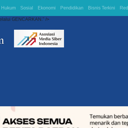
Hukum
Sosial
Ekonomi
Pendidikan
Bisnis Terkini
Red
melalui GENCARKAN." />