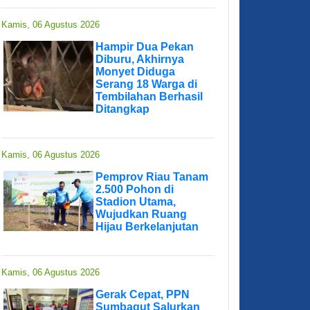
Kamis, 06 Agustus 2026
Hampir Dua Pekan
Diburu, Akhirnya
Monyet Diduga
Serang 18 Warga di
Tembilahan Berhasil
Ditangkap
Kamis, 06 Agustus 2026
Pemprov Riau Tanam
2.500 Pohon di
Stadion Utama,
Wujudkan Ruang
Hijau Berkelanjutan
Kamis, 06 Agustus 2026
Gerak Cepat, PPN
Sumbagut Salurkan