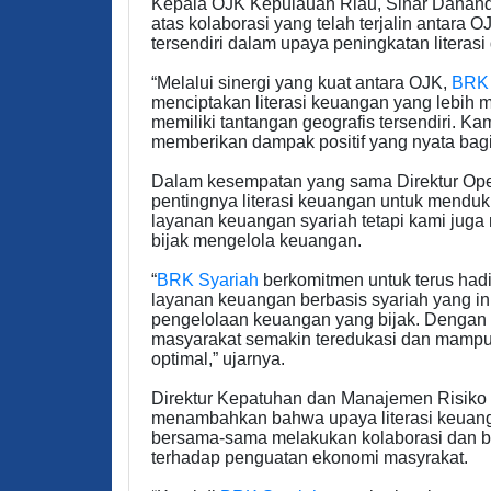
Kepala OJK Kepulauan Riau, Sinar Danan
atas kolaborasi yang telah terjalin antara 
tersendiri dalam upaya peningkatan literasi
“Melalui sinergi yang kuat antara OJK,
BRK 
menciptakan literasi keuangan yang lebih 
memiliki tantangan geografis tersendiri.
memberikan dampak positif yang nyata bag
Dalam kesempatan yang sama Direktur Op
pentingnya literasi keuangan untuk mend
layanan keuangan syariah tetapi kami jug
bijak mengelola keuangan.
“
BRK Syariah
berkomitmen untuk terus hadi
layanan keuangan berbasis syariah yang inkl
pengelolaan keuangan yang bijak. Denga
masyarakat semakin teredukasi dan mamp
optimal,” ujarnya.
Direktur Kepatuhan dan Manajemen Risiko
menambahkan bahwa upaya literasi keuan
bersama-sama melakukan kolaborasi dan ber
terhadap penguatan ekonomi masyrakat.