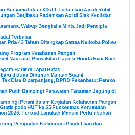
au Bersama Irdam XIX/TT Padamkan Api di Rohil
bungan Berjibaku Padamkan Api di Siak Kecil dan
samana, Wabup Bengkalis Minta Jadi Pencipta
adat Terbakar
r, Pria 43 Tahun Ditangkap Satres Narkoba Polres
ukung Program Ketahanan Pangan
vel Nasional, Perwakilan Capella Honda Riau Raih
Negara Hadir di Tapal Batas
nbaru diduga Dibunuh Mantan Suami
Tak Bisa Diperpanjang, DPRD Pekanbaru: Pemko
anah Putih Dampingi Perawatan Tanaman Jagung di
Dampingi Petani dalam Kegiatan Ketahanan Pangan
 Gratis pada HUT ke-25 Puskesmas Kerumutan
ion 2026, Perkuat Langkah Menuju Pertumbuhan
Dorong Penguatan Kolaborasi Pendidikan dan