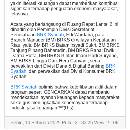
yakin literasi keuangan dapat memberikan kontribusi
signifikan terhadap penguatan ekonomi masyarakat,”
jelasnya.
Acara yang berlangsung di Ruang Rapat Lantai 2 ini
dihadiri oleh Pemimpin Divisi Sekretariat
Perusahaan
BRK Syariah
, Edi Wardana, para
Branch Manager (BM) BRKS di wilayah Kepulauan
Riau, yaitu BM BRKS Batam Irsyadi Sukri, BM BRKS
Tanjung Pinang Baharudin, BM BRKS Ranai Dwik
Darma Putra, BM BRKS Bintan Imam Hadi Suryono,
BM BRKS Lingga Daik Heru Cahyadi, serta
perwakilan dari Divisi Dana & Digital Banking
BRK
Syariah
, dan perwakilan dari Divisi Konsumer BRK
Syariah.
BRK Syariah
optimis bahwa keterlibatan aktif dalam
program seperti GENCARKAN dapat membantu
mendekatkan layanan keuangan kepada masyarakat
sekaligus meningkatkan kepercayaan terhadap
industri jasa keuangan.***(Rls)
Senin, 10 Pebruari 2025 Pukul 21:33:25 View : 5106