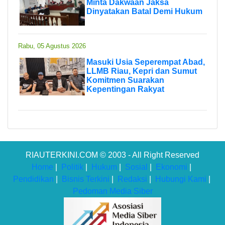
Minta Dakwaan Jaksa
Dinyatakan Batal Demi Hukum
Rabu, 05 Agustus 2026
Masuki Usia Seperempat Abad,
LLMB Riau, Kepri dan Sumut
Komitmen Suarakan
Kepentingan Rakyat
RIAUTERKINI.COM © 2003 - All Right Reserved
Home
|
Politik
|
Hukum
|
Sosial
|
Ekonomi
|
Pendidikan
|
Bisnis Terkini
|
Redaksi
|
Hubungi Kami
|
Pedoman Media Siber