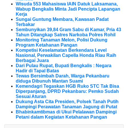
Wisuda 553 Mahasiswa IAIN Datuk Laksamana,
Wabup Bengkalis Minta Jadi Pencipta Lapangan
Kerja
Sungai Guntung Membara, Kawasan Padat
Terbakar
Sembunyikan 39,84 Gram Sabu di Kamar, Pria 43
Tahun Ditangkap Satres Narkoba Polres Rohil
Monitoring Tanaman Melon, Polisi Dukung
Program Ketahanan Pangan
Kompetisi Keselamatan Berkendara Level
Nasional, Perwakilan Capella Honda Riau Raih
Berbagai Juara
Dari Pulau Rupat, Bupati Bengkalis : Negara
Hadir di Tapal Batas
Tewas Bersimbah Darah, Warga Pekanbaru
diduga Dibunuh Mantan Suami
Kemendagri Tegaskan HGB Ruko STC Tak Bisa
Diperpanjang, DPRD Pekanbaru: Pemko Sudah
Sesuai Aturan
Dukung Asta Cita Presiden, Polsek Tanah Putih
Dampingi Perawatan Tanaman Jagung di Putat
Bhabinkamtibmas di Ukui Pelalawan Dampingi
Petani dalam Kegiatan Ketahanan Pangan