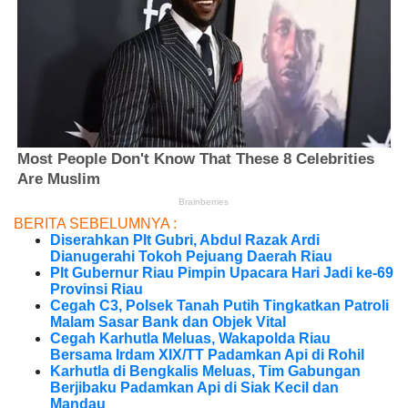
BERITA SEBELUMNYA :
Diserahkan Plt Gubri, Abdul Razak Ardi
Dianugerahi Tokoh Pejuang Daerah Riau
Plt Gubernur Riau Pimpin Upacara Hari Jadi ke-69
Provinsi Riau
Cegah C3, Polsek Tanah Putih Tingkatkan Patroli
Malam Sasar Bank dan Objek Vital
Cegah Karhutla Meluas, Wakapolda Riau
Bersama Irdam XIX/TT Padamkan Api di Rohil
Karhutla di Bengkalis Meluas, Tim Gabungan
Berjibaku Padamkan Api di Siak Kecil dan
Mandau