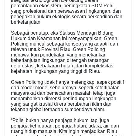
integrasi teknologi dan E-Policing dalam
pemantauan ekosistem, peningkatan SDM Polri
yang profesional dan berwawasan lingkungan, dan
penegakan hukum ekologis secara berkeadilan dan
berkelanjutan.
Sebagai penutup, eks Stafsus Mendagri Bidang
Hukum dan Keamanan ini menyampaikan, Green
Policing muncul sebagai konsep yang adaptif dan
relevan untuk Provinsi Riau. Green Policing
menawarkan pendekatan yang menekankan
keberlanjutan lingkungan di tengah tantangan
deforestasi, kebakaran hutan, dan kompleksitas
kejahatan lingkungan yang tinggi di Riau.
Green Policing tidak hanya melengkapi aspek positif
dari model-model sebelumnya, seperti keterlibatan
masyarakat dan pemecahan masalah tetapi juga
menambahkan dimensi perlindungan lingkungan
yang sangat krusial di era perubahan iklim dan
tekanan global terhadap sumber daya alam.
“Polisi bukan hanya penjaga hukum, tapi juga
penjaga kehidupan, penjaga hutan, udara, air, dan
ruang hidup manusia. Kita ingin menjadikan Riau