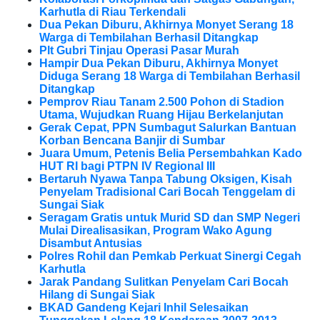
Karhutla di Riau Terkendali
Dua Pekan Diburu, Akhirnya Monyet Serang 18
Warga di Tembilahan Berhasil Ditangkap
Plt Gubri Tinjau Operasi Pasar Murah
Hampir Dua Pekan Diburu, Akhirnya Monyet
Diduga Serang 18 Warga di Tembilahan Berhasil
Ditangkap
Pemprov Riau Tanam 2.500 Pohon di Stadion
Utama, Wujudkan Ruang Hijau Berkelanjutan
Gerak Cepat, PPN Sumbagut Salurkan Bantuan
Korban Bencana Banjir di Sumbar
Juara Umum, Petenis Belia Persembahkan Kado
HUT RI bagi PTPN IV Regional III
Bertaruh Nyawa Tanpa Tabung Oksigen, Kisah
Penyelam Tradisional Cari Bocah Tenggelam di
Sungai Siak
Seragam Gratis untuk Murid SD dan SMP Negeri
Mulai Direalisasikan, Program Wako Agung
Disambut Antusias
Polres Rohil dan Pemkab Perkuat Sinergi Cegah
Karhutla
Jarak Pandang Sulitkan Penyelam Cari Bocah
Hilang di Sungai Siak
BKAD Gandeng Kejari Inhil Selesaikan