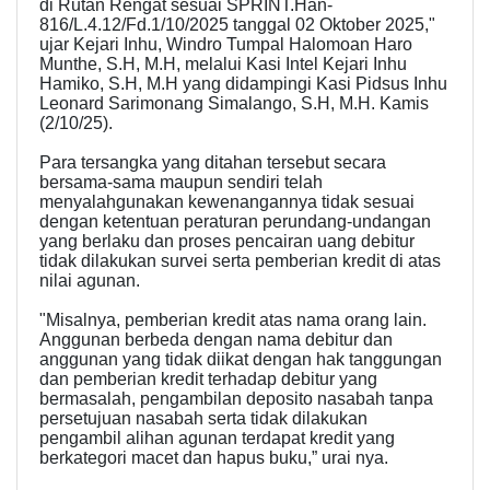
di Rutan Rengat sesuai SPRINT.Han-
816/L.4.12/Fd.1/10/2025 tanggal 02 Oktober 2025,"
ujar Kejari Inhu, Windro Tumpal Halomoan Haro
Munthe, S.H, M.H, melalui Kasi Intel Kejari Inhu
Hamiko, S.H, M.H yang didampingi Kasi Pidsus Inhu
Leonard Sarimonang Simalango, S.H, M.H. Kamis
(2/10/25).
Para tersangka yang ditahan tersebut secara
bersama-sama maupun sendiri telah
menyalahgunakan kewenangannya tidak sesuai
dengan ketentuan peraturan perundang-undangan
yang berlaku dan proses pencairan uang debitur
tidak dilakukan survei serta pemberian kredit di atas
nilai agunan.
"Misalnya, pemberian kredit atas nama orang lain.
Anggunan berbeda dengan nama debitur dan
anggunan yang tidak diikat dengan hak tanggungan
dan pemberian kredit terhadap debitur yang
bermasalah, pengambilan deposito nasabah tanpa
persetujuan nasabah serta tidak dilakukan
pengambil alihan agunan terdapat kredit yang
berkategori macet dan hapus buku,” urai nya.