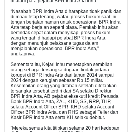
dijalani para pejabat BPR Indra Arta Inhu.
“Nasabah BPR Indra Arta diharapkan tidak panik dan
diimbau tetap tenang, walau proses hukum saat ini
tengah berjalan namun untuk operasional BPR Indra
Arta tetap berjalan seperti biasa. Pemkab Inhu akan
bertindak cepat dalam menyikapi proses hukum
yang tengah dihadapi pejabat BPR Indra Arta,
dengan menunjuk pelaksana tugas dalam
menjalankan operasional BPR Indra Arta,”
ungkapnya.
Sementara itu, Kejari Inhu menetapkan sembilan
orang sebagai tersangka dugaan tindak pidana
korupsi di BPR Indra Arta dari tahun 2014 sampai
2024 dengan kerugian sebesar Rp 15 miliar.
Kesembilan orang yang ditahan setelah ditetapkan
tersangka tersebut terdiri dari SA selaku Direktur
BPR Indra Arta, AB pejabat eksekutif kredit Perusda
Bank BPR Indra Arta, ZAL, KHD, SS, RRP, THP,
selaku Account Officer BPR, KHD selaku Account
Officer BPR Indra Arta, dan RHS sebagai Teller dan
Kasir BPR Indra Arta serta KH selaku debitur.
“Mereka semua kita titipkan selama 20 hari kedepan