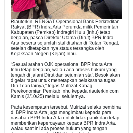
Riauterkini-RENGAT-Operasional Bank Perkreditan
Rakyat (BPR) Indra Arta Perumda milik Pemerintah
Kabupaten (Pemkab) Indragiri Hulu (Inhu) tetap
berjalan, pasca Direktur Utama (Dirut) BPR Indra
Arta beserta sejumlah staf ditahan di Rutan Rengat,
setelah ditetapkan nya status tersangka oleh
Kejaksaan Negeri (Kejari) Inhu.
“Sesuai arahan OJK operasional BPR Indra Arta
Inhu tetap berjalan, walau ada proses hukum yang
tengah di jalani Dirut dan sejumlah staf. Besok akan
digelar rapat untuk menetapkan pelakssana tugas
Dirut dan lainya,” tegas Mufrizal Kabag
Perekonomian Pemkab Inhu kepada riauterkinicom,
Kamis (2/10/25) melalui selulernya.
Pada kesempatan tersebut, Mufrizal selaku pembina
di BPR Indra Arta juga mengimbau kepada para
nasabah BPR Indra Arta untuk tidak panik dan tetap
memberikan kepercayaan kepada BPR Indra Arta,
walau saat ini ada proses hukum yang tengah