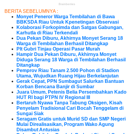
BERITA SEBELUMNYA :
Monyet Peneror Warga Tembilahan di Bawa
BBKSDA Riau Untuk Kpenetingan Observasi
Kolaborasi Forkopimda dan Satgas Gabungan,
Karhutla di Riau Terkendali
Dua Pekan Diburu, Akhirnya Monyet Serang 18
Warga di Tembilahan Berhasil Ditangkap
Plt Gubri Tinjau Operasi Pasar Murah
Hampir Dua Pekan Diburu, Akhirnya Monyet
Diduga Serang 18 Warga di Tembilahan Berhasil
Ditangkap
Pemprov Riau Tanam 2.500 Pohon di Stadion
Utama, Wujudkan Ruang Hijau Berkelanjutan
Gerak Cepat, PPN Sumbagut Salurkan Bantuan
Korban Bencana Banjir di Sumbar
Juara Umum, Petenis Belia Persembahkan Kado
HUT RI bagi PTPN IV Regional III
Bertaruh Nyawa Tanpa Tabung Oksigen, Kisah
Penyelam Tradisional Cari Bocah Tenggelam di
Sungai Siak
Seragam Gratis untuk Murid SD dan SMP Negeri
Mulai Direalisasikan, Program Wako Agung
Disambut Antusias