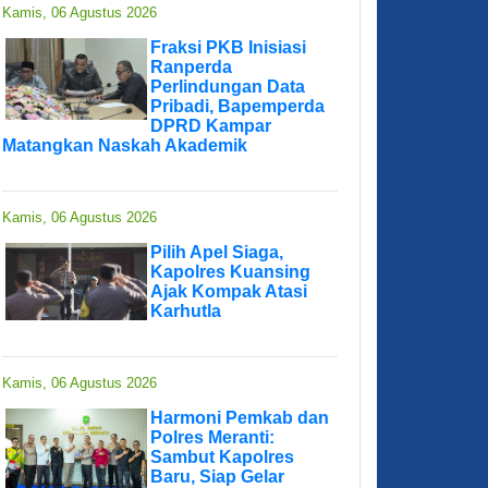
Kamis, 06 Agustus 2026
Fraksi PKB Inisiasi
Ranperda
Perlindungan Data
Pribadi, Bapemperda
DPRD Kampar
Matangkan Naskah Akademik
Kamis, 06 Agustus 2026
Pilih Apel Siaga,
Kapolres Kuansing
Ajak Kompak Atasi
Karhutla
Kamis, 06 Agustus 2026
Harmoni Pemkab dan
Polres Meranti:
Sambut Kapolres
Baru, Siap Gelar