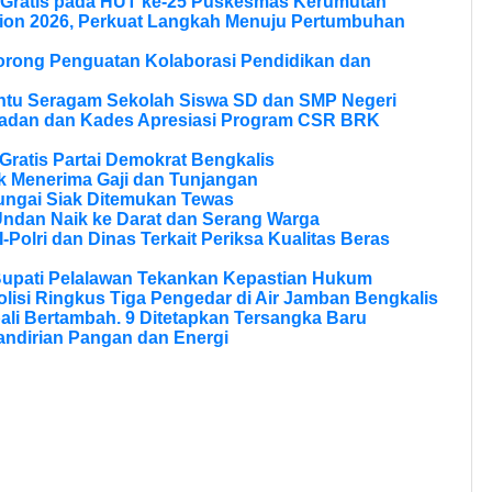
 Gratis pada HUT ke-25 Puskesmas Kerumutan
ion 2026, Perkuat Langkah Menuju Pertumbuhan
Dorong Penguatan Kolaborasi Pendidikan dan
ntu Seragam Sekolah Siswa SD dan SMP Negeri
ladan dan Kades Apresiasi Program CSR BRK
ratis Partai Demokrat Bengkalis
 Menerima Gaji dan Tunjangan
ungai Siak Ditemukan Tewas
Undan Naik ke Darat dan Serang Warga
olri dan Dinas Terkait Periksa Kualitas Beras
Bupati Pelalawan Tekankan Kepastian Hukum
olisi Ringkus Tiga Pengedar di Air Jamban Bengkalis
li Bertambah. 9 Ditetapkan Tersangka Baru
andirian Pangan dan Energi