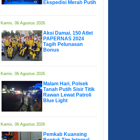
Ekspedisi Merah Putih
Kamis, 06 Agustus 2026
Aksi Damai, 150 Atlet
PAPERNAS 2024
Tagih Pelunasan
Bonus
Kamis, 06 Agustus 2026
Malam Hari, Polsek
Tanah Putih Sisir Titik
Rawan Lewat Patroli
Blue Light
Kamis, 06 Agustus 2026
Pemkab Kuansing
Bentuk Tim Internal