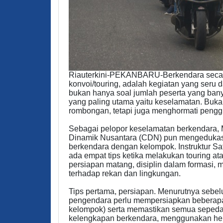
Riauterkini-PEKANBARU-Berkendara secara
konvoi/touring, adalah kegiatan yang seru
bukan hanya soal jumlah peserta yang banya
yang paling utama yaitu keselamatan. Buka
rombongan, tetapi juga menghormati penggu
Sebagai pelopor keselamatan berkendara, 
Dinamik Nusantara (CDN) pun mengedukasi
berkendara dengan kelompok. Instruktur 
ada empat tips ketika melakukan touring at
persiapan matang, disiplin dalam formasi, 
terhadap rekan dan lingkungan.
Tips pertama, persiapan. Menurutnya sebel
pengendara perlu mempersiapkan beberapa 
kelompok) serta memastikan semua sepeda 
kelengkapan berkendara, menggunakan helm