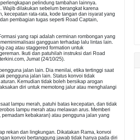
 perlengkapan pelindung tambahan lainnya.
. Wajib dilakukan sebelum berangkat karena
n, kecepatan rata-rata, kode tangan dan isyarat yang
), dan pembagian tugas seperti Road Captain,
. Formasi yang rapi adalah cerminan rombongan yang
meminimalisasi gangguan terhadap lalu lintas lain.
g-zag atau staggered formation untuk
eman. Ikuti dan patuhilah instruksi dari Road
erkini.com, Jumat (24/10/25).
engguna jalan lain. Dia menilai, etika tertinggi saat
 pengguna jalan lain. Status konvoi tidak
aturan. Kemudian tidak boleh bersikap arogan
ksakan diri untuk memotong jalur atau menghalangi
 saat lampu merah, patuhi batas kecepatan, dan tidak
nerobos lampu merah atau melawan arus. Memberi
ns, pemadam kebakaran) atau pengguna jalan yang
adap rekan dan lingkungan. Dikatakan Rama, konvoi
gan konvoi bertanggung jawab tidak hanya pada diri