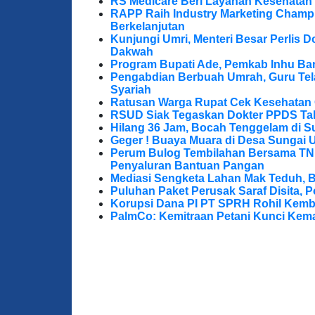
RS Medicare Beri Layanan Kesehatan
RAPP Raih Industry Marketing Champ
Berkelanjutan
Kunjungi Umri, Menteri Besar Perlis 
Dakwah
Program Bupati Ade, Pemkab Inhu Ba
Pengabdian Berbuah Umrah, Guru Te
Syariah
Ratusan Warga Rupat Cek Kesehatan G
RSUD Siak Tegaskan Dokter PPDS Tak
Hilang 36 Jam, Bocah Tenggelam di S
Geger ! Buaya Muara di Desa Sungai 
Perum Bulog Tembilahan Bersama TNI-P
Penyaluran Bantuan Pangan
Mediasi Sengketa Lahan Mak Teduh, 
Puluhan Paket Perusak Saraf Disita, P
Korupsi Dana PI PT SPRH Rohil Kemba
PalmCo: Kemitraan Petani Kunci Kem