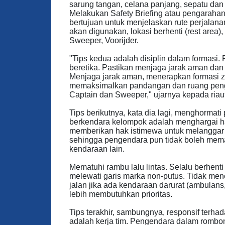
sarung tangan, celana panjang, sepatu dan
Melakukan Safety Briefing atau pengarahan
bertujuan untuk menjelaskan rute perjalana
akan digunakan, lokasi berhenti (rest area
Sweeper, Voorijder.
"Tips kedua adalah disiplin dalam formasi
beretika. Pastikan menjaga jarak aman dan 
Menjaga jarak aman, menerapkan formasi zi
memaksimalkan pandangan dan ruang penger
Captain dan Sweeper," ujarnya kepada riaut
Tips berikutnya, kata dia lagi, menghormati p
berkendara kelompok adalah menghargai hak
memberikan hak istimewa untuk melanggar 
sehingga pengendara pun tidak boleh mema
kendaraan lain.
Mematuhi rambu lalu lintas. Selalu berhenti
melewati garis marka non-putus. Tidak me
jalan jika ada kendaraan darurat (ambula
lebih membutuhkan prioritas.
Tips terakhir, sambungnya, responsif terh
adalah kerja tim. Pengendara dalam rombon