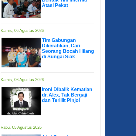
Atasi Pekat
Kamis, 06 Agustus 2026
Tim Gabungan
Dikerahkan, Cari
Seorang Bocah Hilang
di Sungai Siak
Kamis, 06 Agustus 2026
Ironi Dibalik Kematian
dr. Alex, Tak Bergaji
dan Terlilit Pinjol
Rabu, 05 Agustus 2026