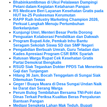
Bhabinkamtibmas di Ukui Pelalawan Dampingi
Petani dalam Kegiatan Ketahanan Pangan
RS Medicare Beri Layanan Kesehatan Gratis pada
HUT ke-25 Puskesmas Kerumutan
RAPP Raih Industry Marketing Champion 2026,
Perkuat Langkah Menuju Pertumbuhan
Berkelanjutan
Kunjungi Umri, Menteri Besar Perlis Dorong
Penguatan Kolaborasi Pendidikan dan Dakwah
Program Bupati Ade, Pemkab Inhu Bantu
Seragam Sekolah Siswa SD dan SMP Negeri
Pengabdian Berbuah Umrah, Guru Teladan dan
Kades Apresiasi Program CSR BRK Syariah
Ratusan Warga Rupat Cek Kesehatan Gratis
Partai Demokrat Bengkalis
RSUD Siak Tegaskan Dokter PPDS Tak Menerima
Gaji dan Tunjangan
Hilang 36 Jam, Bocah Tenggelam di Sungai Siak
Ditemukan Tewas
Geger ! Buaya Muara di Desa Sungai Undan Naik
ke Darat dan Serang Warga
Perum Bulog Tembilahan Bersama TNI-Polri dan
Dinas Terkait Periksa Kualitas Beras Penyaluran
Bantuan Pangan
Mediasi Sengketa Lahan Mak Teduh, Bupati