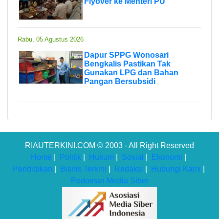
Flyover ke Menteri PU
Rabu, 05 Agustus 2026
Dapur SPPG Wonosari
Bengkalis Pastikan Tak
Gunakan LPG dan Bahan
Pangan Bersubsidi
RIAUTERKINI.COM © 2003 - All Right Reserved
Home
|
Politik
|
Hukum
|
Sosial
|
Ekonomi
|
Pendidikan
|
Bisnis Terkini
|
Redaksi
|
Hubungi Kami
|
Pedoman Media Siber