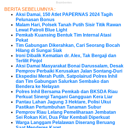
BERITA SEBELUMNYA :
Aksi Damai, 150 Atlet PAPERNAS 2024 Tagih
Pelunasan Bonus
Malam Hari, Polsek Tanah Putih Sisir Titik Rawan
Lewat Patroli Blue Light
Pemkab Kuansing Bentuk Tim Internal Atasi
Pekat
Tim Gabungan Dikerahkan, Cari Seorang Bocah
Hilang di Sungai Siak
Ironi Dibalik Kematian dr. Alex, Tak Bergaji dan
Terlilit Pinjol
Aksi Damai Masyarakat Bonai Darussalam, Desak
Pemprov Perbaiki Kerusakan Jalan Sontang-Duri
Ekspedisi Merah Putih, Satpolairud Polres Inhil
dan Tim Gabungan Salurkan Sembako dan
Bendera ke Nelayan
Polres Inhil Bersama Pemkab dan BKSDA Riau
Perkuat Sinergi Tangani Gangguan Kera Liar
Pantau Lahan Jagung 3 Hektare, Polisi Ukui
Pastikan Pertumbuhan Tanaman Subur
Pemprov Riau Lelang Pemeliharaan Jembatan
Sei Rokan Kiri, Dua Pilar Kembali Diperkuat
Warga Langgam Pelalawan Diserang Beruang
Saat Menderes Karet