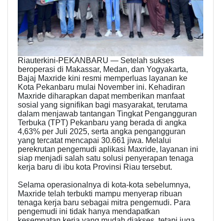
Riauterkini-PEKANBARU — Setelah sukses
beroperasi di Makassar, Medan, dan Yogyakarta,
Bajaj Maxride kini resmi memperluas layanan ke
Kota Pekanbaru mulai November ini. Kehadiran
Maxride diharapkan dapat memberikan manfaat
sosial yang signifikan bagi masyarakat, terutama
dalam menjawab tantangan Tingkat Pengangguran
Terbuka (TPT) Pekanbaru yang berada di angka
4,63% per Juli 2025, serta angka pengangguran
yang tercatat mencapai 30.661 jiwa. Melalui
perekrutan pengemudi aplikasi Maxride, layanan ini
siap menjadi salah satu solusi penyerapan tenaga
kerja baru di ibu kota Provinsi Riau tersebut.
Selama operasionalnya di kota-kota sebelumnya,
Maxride telah terbukti mampu menyerap ribuan
tenaga kerja baru sebagai mitra pengemudi. Para
pengemudi ini tidak hanya mendapatkan
kesempatan kerja yang mudah diakses, tetapi juga