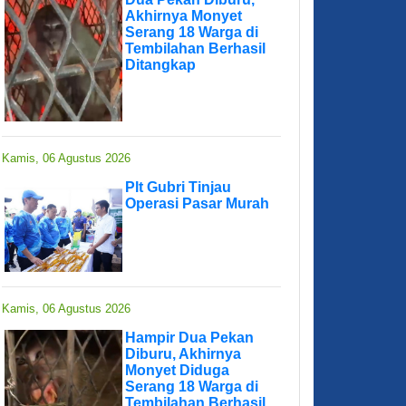
Akhirnya Monyet
Serang 18 Warga di
Tembilahan Berhasil
Ditangkap
Kamis, 06 Agustus 2026
Plt Gubri Tinjau
Operasi Pasar Murah
Kamis, 06 Agustus 2026
Hampir Dua Pekan
Diburu, Akhirnya
Monyet Diduga
Serang 18 Warga di
Tembilahan Berhasil