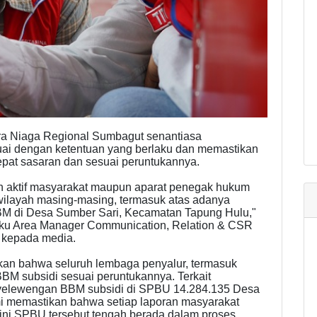
ra Niaga Regional Sumbagut senantiasa
i dengan ketentuan yang berlaku dan memastikan
tepat sasaran dan sesuai peruntukannya.
an aktif masyarakat maupun aparat penegak hukum
ilayah masing-masing, termasuk atas adanya
BM di Desa Sumber Sari, Kecamatan Tapung Hulu,"
ku Area Manager Communication, Relation & CSR
 kepada media.
kan bahwa seluruh lembaga penyalur, termasuk
BM subsidi sesuai peruntukannya. Terkait
nyelewengan BBM subsidi di SPBU 14.284.135 Desa
i memastikan bahwa setiap laporan masyarakat
 ini SPBU tersebut tengah berada dalam proses