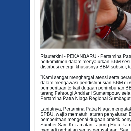
Riauterkini - PEKANBARU - Pertamina Pat
berkomitmen dalam menyalurkan BBM sesua
distribusi energi, khususnya BBM subsidi, 
"Kami sangat menghargai atensi serta per
dalam mengawasi pendistribusian BBM di w
pemberitaan terkait dugaan penimbunan B
terang Fahrougi Andriani Sumampouw sela
Pertamina Patra Niaga Regional Sumbagut
Lanjutnya, Pertamina Patra Niaga mengata
SPBU, wajib mematuhi aturan penyaluran B
pemberitaan mengenai dugaan praktik pe
Sumber Sari, Kecamatan Tapung Hulu, kam
menjadi perhatian serius perusahaan. Saat