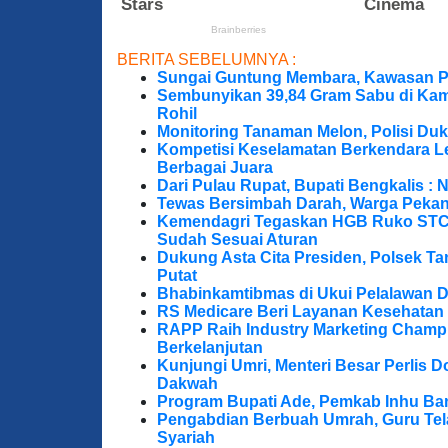
BERITA SEBELUMNYA :
Sungai Guntung Membara, Kawasan P
Sembunyikan 39,84 Gram Sabu di Kama
Rohil
Monitoring Tanaman Melon, Polisi D
Kompetisi Keselamatan Berkendara Le
Berbagai Juara
Dari Pulau Rupat, Bupati Bengkalis : 
Tewas Bersimbah Darah, Warga Peka
Kemendagri Tegaskan HGB Ruko STC 
Sudah Sesuai Aturan
Dukung Asta Cita Presiden, Polsek T
Putat
Bhabinkamtibmas di Ukui Pelalawan 
RS Medicare Beri Layanan Kesehatan
RAPP Raih Industry Marketing Champ
Berkelanjutan
Kunjungi Umri, Menteri Besar Perlis 
Dakwah
Program Bupati Ade, Pemkab Inhu Ba
Pengabdian Berbuah Umrah, Guru Te
Syariah