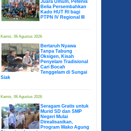
Juara Umum, Petenis
Belia Persembahkan
Kado HUT RI bagi
PTPN IV Regional III
Kamis, 06 Agustus 2026
Bertaruh Nyawa
Tanpa Tabung
Oksigen, Kisah
Penyelam Tradisional
Cari Bocah
Tenggelam di Sungai
Siak
Kamis, 06 Agustus 2026
Seragam Gratis untuk
Murid SD dan SMP
Negeri Mulai
Direalisasikan,
Program Wako Agung