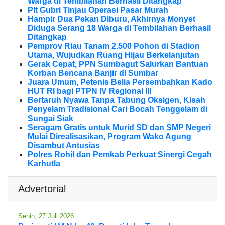
Warga di Tembilahan Berhasil Ditangkap
Plt Gubri Tinjau Operasi Pasar Murah
Hampir Dua Pekan Diburu, Akhirnya Monyet
Diduga Serang 18 Warga di Tembilahan Berhasil
Ditangkap
Pemprov Riau Tanam 2.500 Pohon di Stadion
Utama, Wujudkan Ruang Hijau Berkelanjutan
Gerak Cepat, PPN Sumbagut Salurkan Bantuan
Korban Bencana Banjir di Sumbar
Juara Umum, Petenis Belia Persembahkan Kado
HUT RI bagi PTPN IV Regional III
Bertaruh Nyawa Tanpa Tabung Oksigen, Kisah
Penyelam Tradisional Cari Bocah Tenggelam di
Sungai Siak
Seragam Gratis untuk Murid SD dan SMP Negeri
Mulai Direalisasikan, Program Wako Agung
Disambut Antusias
Polres Rohil dan Pemkab Perkuat Sinergi Cegah
Karhutla
Advertorial
Senin, 27 Juli 2026