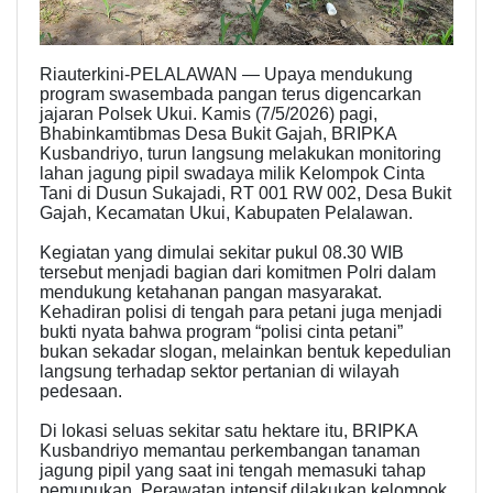
Riauterkini-PELALAWAN — Upaya mendukung
program swasembada pangan terus digencarkan
jajaran Polsek Ukui. Kamis (7/5/2026) pagi,
Bhabinkamtibmas Desa Bukit Gajah, BRIPKA
Kusbandriyo, turun langsung melakukan monitoring
lahan jagung pipil swadaya milik Kelompok Cinta
Tani di Dusun Sukajadi, RT 001 RW 002, Desa Bukit
Gajah, Kecamatan Ukui, Kabupaten Pelalawan.
Kegiatan yang dimulai sekitar pukul 08.30 WIB
tersebut menjadi bagian dari komitmen Polri dalam
mendukung ketahanan pangan masyarakat.
Kehadiran polisi di tengah para petani juga menjadi
bukti nyata bahwa program “polisi cinta petani”
bukan sekadar slogan, melainkan bentuk kepedulian
langsung terhadap sektor pertanian di wilayah
pedesaan.
Di lokasi seluas sekitar satu hektare itu, BRIPKA
Kusbandriyo memantau perkembangan tanaman
jagung pipil yang saat ini tengah memasuki tahap
pemupukan. Perawatan intensif dilakukan kelompok