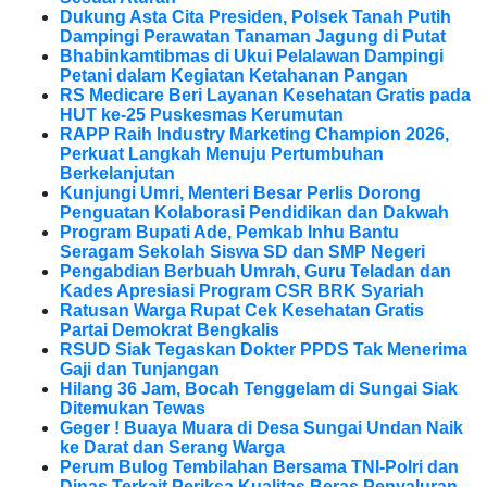
Dukung Asta Cita Presiden, Polsek Tanah Putih
Dampingi Perawatan Tanaman Jagung di Putat
Bhabinkamtibmas di Ukui Pelalawan Dampingi
Petani dalam Kegiatan Ketahanan Pangan
RS Medicare Beri Layanan Kesehatan Gratis pada
HUT ke-25 Puskesmas Kerumutan
RAPP Raih Industry Marketing Champion 2026,
Perkuat Langkah Menuju Pertumbuhan
Berkelanjutan
Kunjungi Umri, Menteri Besar Perlis Dorong
Penguatan Kolaborasi Pendidikan dan Dakwah
Program Bupati Ade, Pemkab Inhu Bantu
Seragam Sekolah Siswa SD dan SMP Negeri
Pengabdian Berbuah Umrah, Guru Teladan dan
Kades Apresiasi Program CSR BRK Syariah
Ratusan Warga Rupat Cek Kesehatan Gratis
Partai Demokrat Bengkalis
RSUD Siak Tegaskan Dokter PPDS Tak Menerima
Gaji dan Tunjangan
Hilang 36 Jam, Bocah Tenggelam di Sungai Siak
Ditemukan Tewas
Geger ! Buaya Muara di Desa Sungai Undan Naik
ke Darat dan Serang Warga
Perum Bulog Tembilahan Bersama TNI-Polri dan
Dinas Terkait Periksa Kualitas Beras Penyaluran